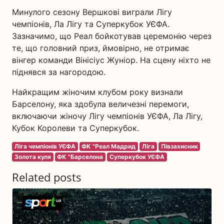
Минулого сезону Вершкові виграли Лігу
чемпіонів, Ла Лігу та Суперкубок УЄФА.
Зазначимо, що Реал бойкотував церемонію через
те, що головний приз, ймовірно, не отримає
вінгер команди Вінісіус Жуніор. На сцену ніхто не
піднявся за нагородою.
Найкращим жіночим клубом року визнали
Барселону, яка здобула величезні перемоги,
включаючи жіночу Лігу чемпіонів УЄФА, Ла Лігу,
Кубок Королеви та Суперкубок.
Ліга чемпіонів УЄФА
ФК "Реал Мадрид
Ліга
Півзахисник
Золота куля
ФК "Барселона
Суперкубок УЄФА
Related posts