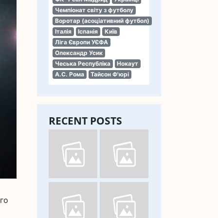
Чемпіонат світу з футболу
Воротар (асоціативний футбол)
Італія
Іспанія
Київ
Ліга Європи УЄФА
Олександр Усик
Чеська Республіка
Нокаут
А.С. Рома
Тайсон Ф'юрі
RECENT POSTS
го