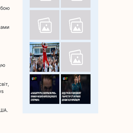
 бою
сами
мую
віт,
ws
США.