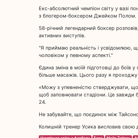
Екс-абсолютний чемпіон світу у вазі п
з блогером-боксером Джейком Полом.
58-річний легендарний боксер розповів,
активних виступів.
"Я приймаю реальність і усвідомлюю, щ
чоловіком у певному аспекті."
Єдина зміна в моїй підготовці до боїв 
більше масажів. Цього разу я проходжу
«Можу з упевненістю стверджувати, що 
щоб заповнювати стадіони. Це завжди 
24.
Не забувайте, що поєдинок між Тайсоно
Колишній тренер Усика висловив свою 
Чемпіонат світу з футболу
Бокс
Майк Тайсон
А