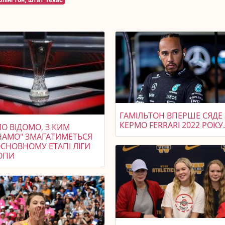
ГАМІЛЬТОН ВПЕРШЕ СЯДЕ 
КЕРМО FERRARI 2022 РОКУ
О ВІДОМО, З КИМ
НАМО" ЗМАГАТИМЕТЬСЯ
ОСНОВНОМУ ЕТАПІ ЛІГИ
ОПИ