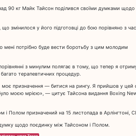
онад 90 кг Майк Тайсон поділився своїми думками щодо
 що змінилося у його підготовці до бою порівняно з ча
о мені потрібно буде вести боротьбу з цим молодим
у порівнянні з минулим полягає в тому, що тепер я отри
 багато терапевтичних процедур.
моє призначення — битися на рингу. Я прийшов у цей с
було моєю мрією», — цитує Тайсона видання Boxing Ne
м і Полом призначений на 15 листопада в Арлінгтоні, 
думку щодо поєдинку між Тайсоном і Полом.
рлінгтон, штат Техас