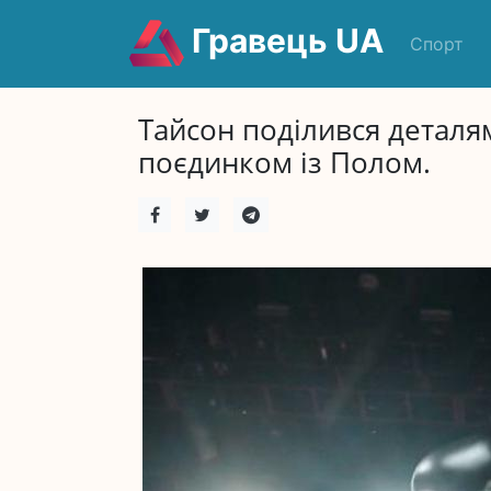
Гравець UA
Спорт
Тайсон поділився деталя
поєдинком із Полом.