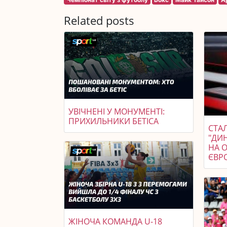
Related posts
УВІЧНЕНІ У МОНУМЕНТІ:
ПРИХИЛЬНИКИ БЕТІСА
СТАЛ
"ДИ
НА 
ЄВР
ЖІНОЧА КОМАНДА U-18