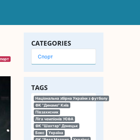
CATEGORIES
Спорт
порт
TAGS
Національна збірна України з футболу
ФК "Динамо" Київ
Півзахисник
Ліга чемпіонів УЄФА
ФК "Шахтар" Донецьк
Бокс
Україна
ФК "Реал Мадрид
Українці