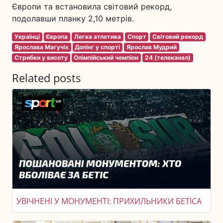
Європи та встановила світовий рекорд,
подолавши планку 2,10 метрів.
Українці
Європа
Легка атлетика
Спорт
Світовий рекорд
Ярослава Магучіх
Допінг у спорті
Ярослав Мудрий
Стрибки у висоту
Олімпійський чемпіон
24 (телеканал)
Related posts
УВІЧНЕНІ У МОНУМЕНТІ: ПРИХИЛЬНИКИ БЕТІСА