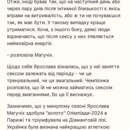
Отже, іноді буває так, що на наступний день або
через пару днів після інтимної близькості є якісь
вправи на витривалість, або ж ти не почуваєшся
так, як має бути. У такому випадку краще
утриматися. Хоча, з іншого боку, деякі люди
відзначають, що після сексу у них з’являється
неймовірна енергія.
- розповіла Магучіх.
Щодо себе Ярослава зізналась, що у неї заняття
сексом залежать від періоду - чи це
тренувальний, чи це змагальний. Чемпіонка
розповіла, що їй не можна займатись сексом
перед змаганнями, бо це її виснажує.
Зазначимо, що у минулому сезоні Ярослава
Магучіх здобула "золото" Олімпіади-2024 в
Парижі та тріумфувала на Діамантовій лізі.
Українка була визнана найкращою атлеткою