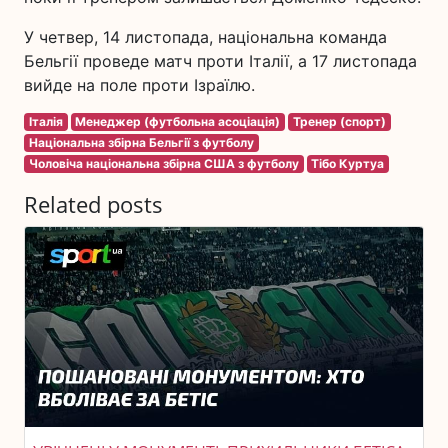
У четвер, 14 листопада, національна команда
Бельгії проведе матч проти Італії, а 17 листопада
вийде на поле проти Ізраїлю.
Італія
Менеджер (футбольна асоціація)
Тренер (спорт)
Національна збірна Бельгії з футболу
Чоловіча національна збірна США з футболу
Тібо Куртуа
Related posts