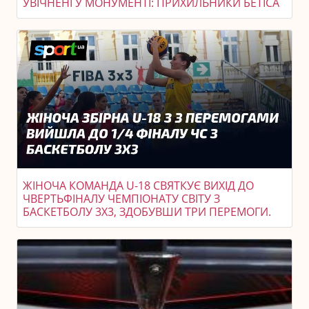
УВІЧНЕНІ У МОНУМЕНТІ: ПРИХИЛЬНИКИ БЕТІСА
ЖІНОЧА КОМАНДА U-18 СВЯТКУЄ ВИХІД ДО
ЧВЕРТЬФІНАЛУ ЧЕМПІОНАТУ СВІТУ З
БАСКЕТБОЛУ 3X3, ЗДОБУВШИ ТРИ ПЕРЕМОГИ.