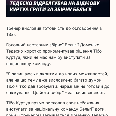
Тренер висловив готовність до обговорення з
Тібо.
Головний наставник збірної Бельгії Доменіко
Тедеско коротко прокоментував рішення Тібо
Куртуа, який не має наміру виступати за
національну команду.
"Я залишаюсь відкритим до нових можливостей,
але на цю тему вже висловлено багато думок.
Тібо чітко дав зрозуміти: наразі він не готовий до
спілкування. Це його вибір," - зазначив експерт.
Тібо Куртуа прямо висловив своє небажання
виступати за національну команду Бельгії доти,
поки її тренером залишається Доменіко Тедеско.