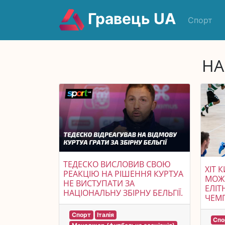
Гравець UA
Спорт
НА
ТЕДЕСКО ВИСЛОВИВ СВОЮ
ХІТ 
РЕАКЦІЮ НА РІШЕННЯ КУРТУА
МОЖ
НЕ ВИСТУПАТИ ЗА
ЕЛІТ
НАЦІОНАЛЬНУ ЗБІРНУ БЕЛЬГІЇ.
ЧЕМП
Спорт
Італія
Спо