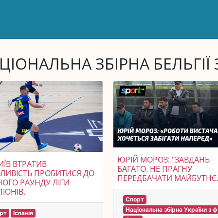
ЦІОНАЛЬНА ЗБІРНА БЕЛЬГІЇ
ЮРІЙ МОРОЗ: "ЗАВДАНЬ
КИЇВ ВТРАТИВ
БАГАТО. НЕ ПРАГНУ
ЛИВІСТЬ ПРОБИТИСЯ ДО
ПЕРЕДБАЧАТИ МАЙБУТНЄ.
НОГО РАУНДУ ЛІГИ
ІОНІВ.
Спорт
Національна збірна України з 
рт
Іспанія