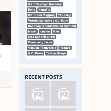
ФК "Шахтар" Донецьк
Бокс
Україна
ФК "Реал Мадрид
Українці
Чемпіонат світу з футболу
Воротар (асоціативний футбол)
Італія
Іспанія
Київ
Ліга Європи УЄФА
Олександр Усик
Чеська Республіка
Нокаут
А.С. Рома
Тайсон Ф'юрі
И
RECENT POSTS