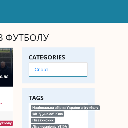
 З ФУТБОЛУ
CATEGORIES
Спорт
TAGS
"
Національна збірна України з футболу
ФК "Динамо" Київ
Півзахисник
футболу
Ліга чемпіонів УЄФА