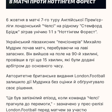
6 жовтня в матчі 7-го туру Англійської Прем'єр-
ліги лондонський "Челсі" на рідному "Стемфорд
Брідж" зіграв унічию 1:1 з "Ноттінгем Форест".
Український півзахисник "пенсіонерів" Михайло
Мудрик почав матч, перебуваючи на лаві
запасних. Він вийшов на поле на 90-й хвилині,
провівши в грі ще 15 хвилин, які були додані
арбітром до основного часу.
Авторитетне британське видання London.Football
залишило дії Мудрика без оцінки й обґрунтувало
своє рішення.
"Це був запізнілий епізод, коли команда 'Челсі'
прагнула до перемоги," - зазначено у прес-релізі
London.Football перед матчем за участю