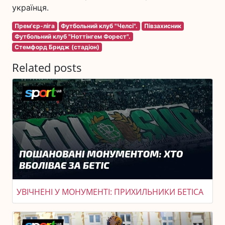
українця.
Прем'єр-ліга
Футбольний клуб "Челсі".
Півзахисник
Футбольний клуб "Ноттінгем Форест".
Стемфорд Бридж (стадіон)
Related posts
УВІЧНЕНІ У МОНУМЕНТІ: ПРИХИЛЬНИКИ БЕТІСА