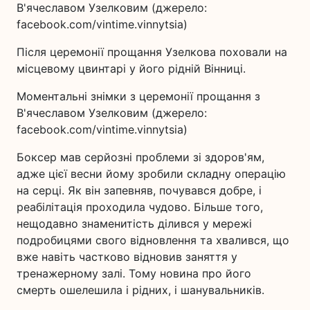
В'ячеславом Узелковим (джерело:
facebook.com/vintime.vinnytsia)
Після церемонії прощання Узелкова поховали на
місцевому цвинтарі у його рідній Вінниці.
Моментальні знімки з церемонії прощання з
В'ячеславом Узелковим (джерело:
facebook.com/vintime.vinnytsia)
Боксер мав серйозні проблеми зі здоров'ям,
адже цієї весни йому зробили складну операцію
на серці. Як він запевняв, почувався добре, і
реабілітація проходила чудово. Більше того,
нещодавно знаменитість ділився у мережі
подробицями свого відновлення та хвалився, що
вже навіть частково відновив заняття у
тренажерному залі. Тому новина про його
смерть ошелешила і рідних, і шанувальників.