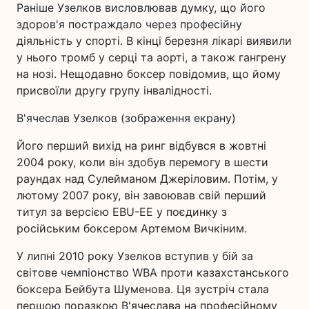
Раніше Узелков висловлював думку, що його
здоров'я постраждало через професійну
діяльність у спорті. В кінці березня лікарі виявили
у нього тромб у серці та аорті, а також гангрену
на нозі. Нещодавно боксер повідомив, що йому
присвоїли другу групу інвалідності.
В'ячеслав Узелков (зображення екрану)
Його перший вихід на ринг відбувся в жовтні
2004 року, коли він здобув перемогу в шести
раундах над Сулейманом Джеріловим. Потім, у
лютому 2007 року, він завоював свій перший
титул за версією EBU-EE у поєдинку з
російським боксером Артемом Вичкіним.
У липні 2010 року Узелков вступив у бій за
світове чемпіонство WBA проти казахстанського
боксера Бейбута Шуменова. Ця зустріч стала
першою поразкою В'ячеслава на професійному