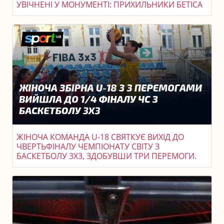
УВІЧНЕНІ У МОНУМЕНТІ: ПРИХИЛЬНИКИ БЕТІСА
ЖІНОЧА КОМАНДА U-18 СВЯТКУЄ ВИХІД ДО
ЧВЕРТЬФІНАЛУ ЧЕМПІОНАТУ СВІТУ З
БАСКЕТБОЛУ 3X3, ЗДОБУВШИ ТРИ ПЕРЕМОГИ.