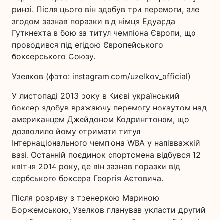
ринзі. Після цього він здобув три перемоги, але
згодом зазнав поразки від німця Едуарда
Гуткнехта в бою за титул чемпіона Європи, що
проводився під егідою Європейського
боксерського Союзу.
Узелков (фото: instagram.com/uzelkov_official)
У листопаді 2013 року в Києві український
боксер здобув вражаючу перемогу нокаутом над
американцем Джейдоном Кодрингтоном, що
дозволило йому отримати титул
Інтернаціонального чемпіона WBA у напівважкій
вазі. Останній поєдинок спортсмена відбувся 12
квітня 2014 року, де він зазнав поразки від
сербського боксера Георгія Аєтовича.
Після розриву з тренеркою Мариною
Боржемською, Узелков планував укласти другий