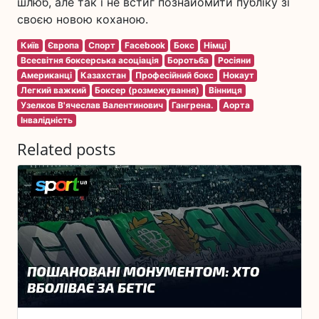
шлюб, але так і не встиг познайомити публіку зі
своєю новою коханою.
Київ
Європа
Спорт
Facebook
Бокс
Німці
Всесвітня боксерська асоціація
Боротьба
Росіяни
Американці
Казахстан
Професійний бокс
Нокаут
Легкий важкий
Боксер (розмежування)
Вінниця
Узелков В'ячеслав Валентинович
Гангрена.
Аорта
Інвалідність
Related posts