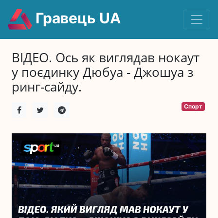
Гравець UA
ВІДЕО. Ось як виглядав нокаут
у поєдинку Дюбуа - Джошуа з
ринг-сайду.
Спорт