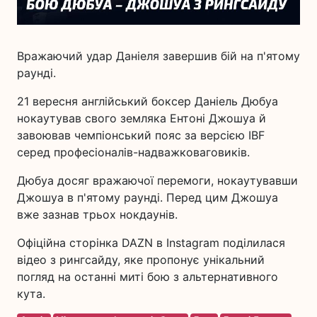
Вражаючий удар Даніеля завершив бій на п'ятому
раунді.
21 вересня англійський боксер Даніель Дюбуа
нокаутував свого земляка Ентоні Джошуа й
завоював чемпіонський пояс за версією IBF
серед професіоналів-надважковаговиків.
Дюбуа досяг вражаючої перемоги, нокаутувавши
Джошуа в п'ятому раунді. Перед цим Джошуа
вже зазнав трьох нокдаунів.
Офіційна сторінка DAZN в Instagram поділилася
відео з рингсайду, яке пропонує унікальний
погляд на останні миті бою з альтернативного
кута.