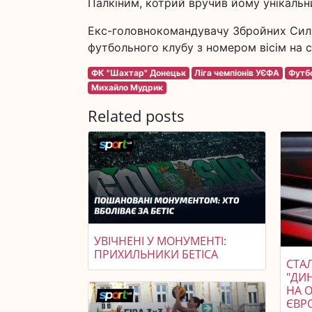
Палкіним, котрий вручив йому унікальн
Екс-головнокомандувачу Збройних Сил 
футбольного клубу з номером вісім на с
ФК "Шахтар" Донецьк
Ліга чемпіонів УЄФА
Футбо
Михайло Мудрик
Related posts
УВІЧНЕНІ У МОНУМЕНТІ:
ПРИХИЛЬНИКИ БЕТІСА
СТАЛ
"ДИ
НА 
ЄВР