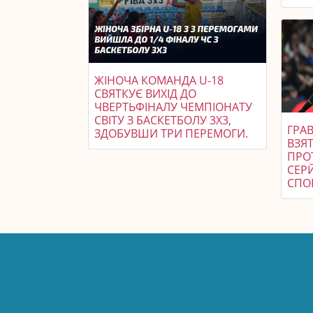
ЖІНОЧА КОМАНДА U-18
СВЯТКУЄ ВИХІД ДО
ЧВЕРТЬФІНАЛУ ЧЕМПІОНАТУ
СВІТУ З БАСКЕТБОЛУ 3X3,
ГРАВ
ЗДОБУВШИ ТРИ ПЕРЕМОГИ.
ВЗЯТ
ПРО
СЕРЙ
СПОР