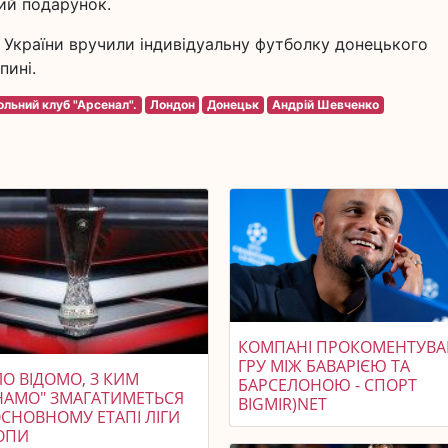
ий подарунок.
України вручили індивідуальну футболку донецького
пині.
льний клуб "Арсенал".
Лондон
Донецьк
Андрій Шевченко
КОМПАНІ ПРОКОМЕНТУВА
ГРУ МІЖ БАВАРІЄЮ ТА
О ВІДОМО, З КИМ
БАРСЕЛОНОЮ - СПОРТ
НАМО" ЗМАГАТИМЕТЬСЯ
BIGMIR)NET
ОСНОВНОМУ ЕТАПІ ЛІГИ
ОПИ