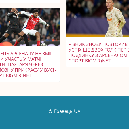
РІЗНИК ЗНОВУ ПОВТОРИВ
УСПІХ ЩЕ ДВОХ ГОЛКІПЕРІ
ЕЦЬ АРСЕНАЛУ НЕ ЗМІГ
ПОЄДИНКУ З АРСЕНАЛОМ 
И УЧАСТЬ У МАТЧІ
СПОРТ BIGMIR)NET
ТИ ШАХТАРЯ ЧЕРЕЗ
ОЗНУ ПРИКРАСУ У ВУСІ -
Т BIGMIR)NET
© Гравець UA