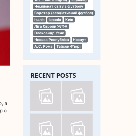
Чемпіонат світу з футболу
Воротар (асоціативний футбол)
Італія
Іспанія
Київ
Ліга Європи УЄФА
Олександр Усик
Чеська Республіка
Нокаут
А.С. Рома
Тайсон Ф'юрі
RECENT POSTS
, а
р є