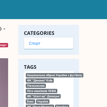
 -
CATEGORIES
Спорт
порт
TAGS
Національна збірна України з футболу
ФК "Динамо" Київ
Півзахисник
Ліга чемпіонів УЄФА
ФК "Шахтар" Донецьк
Бокс
Україна
ФК "Реал Мадрид
Українці