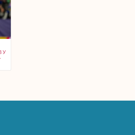
В У
-