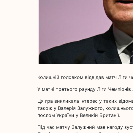
Колишній головком відвідав матч Ліги че
У матчі третього раунду Ліги Чемпіонів
Ця гра викликала інтерес у таких відо
також у Валерія Залужного, колишньог
послом України у Великій Британії.
Під час матчу Залужний мав нагоду зу