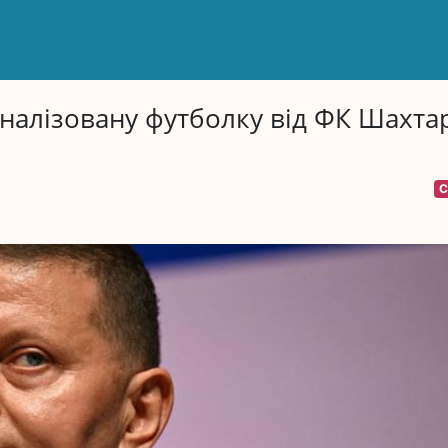
алізовану футболку від ФК Шахтар
С