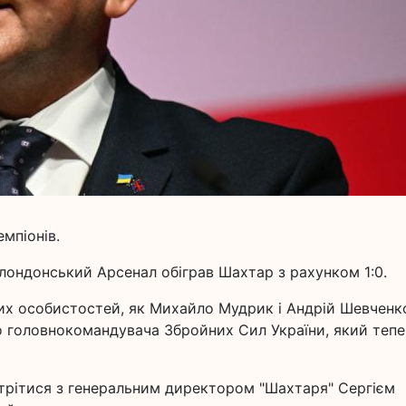
мпіонів.
 лондонський Арсенал обіграв Шахтар з рахунком 1:0.
мих особистостей, як Михайло Мудрик і Андрій Шевченко
о головнокомандувача Збройних Сил України, який тепе
стрітися з генеральним директором "Шахтаря" Сергієм