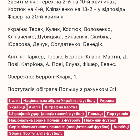
Забиті м'ячі: Терех на 2-й та 10-й хвилинах,
Костюк на 4-й, Кліпаченко на 13-й - у відповідь
Фішер на 20-й хвилині.
Україна: Терех, Кулик, Костюк, Воловенко,
Кліпаченко, Дубицька, Випасняк, Скибіна,
Юрасова, Дячук, Солдатенко, Бенедік.
Англія: Паркер, Тревіс, Беррон-Кларк, Мартін, Д.
Пові, Катріона, А. Пові, Елуаз, Фішер, Еванс.
Обережно: Беррон-Кларк, 1.
Португалія обіграла Польщу з рахунком 3:1
Італія
Національна збірна України з футболу
Україна
Українці
Англія
Штрафна картка
Штрафний удар (асоціативний футбол)
Польща
Португалія
Національна збірна Польщі з футболу
Пляжний футбол
Серія післяматчевих пенальті (асоціативний футбол)
Англійці
Збірна Португалії з футболу