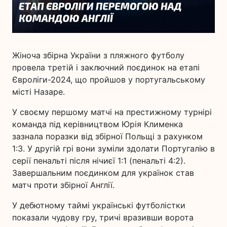
Жіноча збірна України з пляжного футболу
провела третій і заключний поєдинок на етапі
Євроліги-2024, що пройшов у португальському
місті Назаре.
У своєму першому матчі на престижному турнірі
команда під керівництвом Юрія Клименка
зазнала поразки від збірної Польщі з рахунком
1:3. У другій грі вони зуміли здолати Португалію в
серії пенальті після нічиєї 1:1 (пенальті 4:2).
Завершальним поєдинком для українок став
матч проти збірної Англії.
У дебютному таймі українські футболістки
показали чудову гру, тричі вразивши ворота