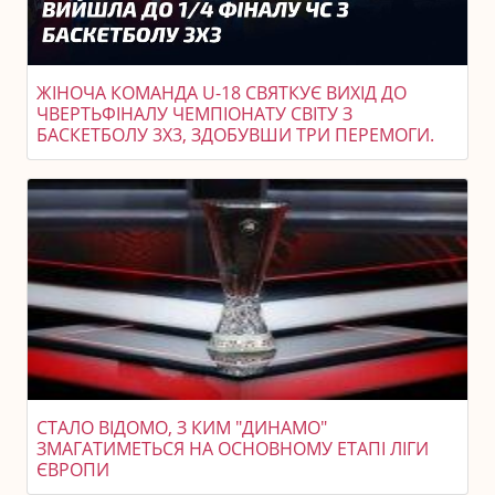
ЖІНОЧА КОМАНДА U-18 СВЯТКУЄ ВИХІД ДО
ЧВЕРТЬФІНАЛУ ЧЕМПІОНАТУ СВІТУ З
БАСКЕТБОЛУ 3X3, ЗДОБУВШИ ТРИ ПЕРЕМОГИ.
СТАЛО ВІДОМО, З КИМ "ДИНАМО"
ЗМАГАТИМЕТЬСЯ НА ОСНОВНОМУ ЕТАПІ ЛІГИ
ЄВРОПИ