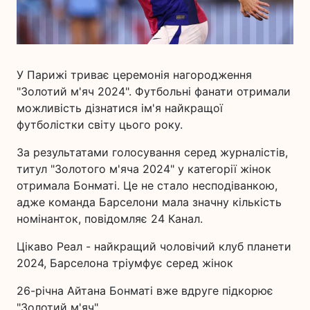
У Парижі триває церемонія нагородження
"Золотий м'яч 2024". Футбольні фанати отримали
можливість дізнатися ім'я найкращої
футболістки світу цього року.
За результатами голосування серед журналістів,
титул "Золотого м'яча 2024" у категорії жінок
отримала Бонматі. Це не стало несподіванкою,
адже команда Барселони мала значну кількість
номінанток, повідомляє 24 Канал.
Цікаво Реал - найкращий чоловічий клуб планети
2024, Барселона тріумфує серед жінок
26-річна Айтана Бонматі вже вдруге підкорює
"Золотий м'яч".