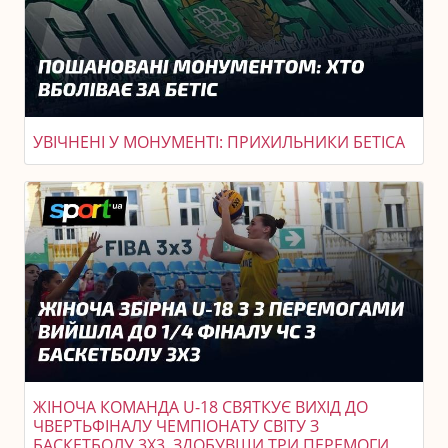
УВІЧНЕНІ У МОНУМЕНТІ: ПРИХИЛЬНИКИ БЕТІСА
ЖІНОЧА КОМАНДА U-18 СВЯТКУЄ ВИХІД ДО
ЧВЕРТЬФІНАЛУ ЧЕМПІОНАТУ СВІТУ З
БАСКЕТБОЛУ 3X3, ЗДОБУВШИ ТРИ ПЕРЕМОГИ.