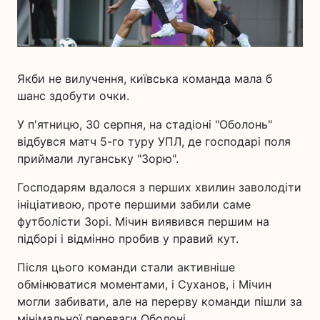
Якби не вилучення, київська команда мала б
шанс здобути очки.
У п'ятницю, 30 серпня, на стадіоні "Оболонь"
відбувся матч 5-го туру УПЛ, де господарі поля
приймали луганську "Зорю".
Господарям вдалося з перших хвилин заволодіти
ініціативою, проте першими забили саме
футболісти Зорі. Мічин виявився першим на
підборі і відмінно пробив у правий кут.
Після цього команди стали активніше
обмінюватися моментами, і Суханов, і Мічин
могли забивати, але на перерву команди пішли за
мінімальної переваги Оболоні.