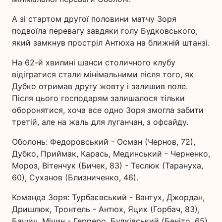
А зі стартом другої половини матчу Зоря
подвоїла перевагу завдяки голу Будковського,
який замкнув простріл Антюха на ближній штанзі.
На 62-й хвилині шанси столичного клубу
відігратися стали мінімальними після того, як
Дубко отримав другу жовту і залишив поле.
Після цього господарям залишалося тільки
оборонятися, хоча все одно Зоря змогла забити
третій, але на жаль для луганчан, з офсайду.
Оболонь: Федоровський - Осман (Чернов, 72),
Дубко, Приймак, Карась, Мединський - Черненко,
Мороз, Вітенчук (Бичек, 83) - Теслюк (Тарануха,
60), Суханов (Близниченко, 46).
Команда Зоря: Турбаєвський - Вантух, Джордан,
Дришлюк, Тронтель - Антюх, Яцик (Горбач, 83),
Башич, Мічин - Герреро, Будківський (Беніто, 65).