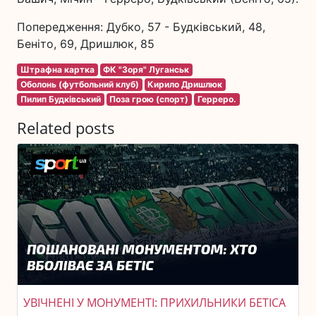
Попередження: Дубко, 57 - Будківський, 48,
Беніто, 69, Дришлюк, 85
Штрафна картка
ФК "Зоря" Луганськ
Оболонь (футбольний клуб)
Кирило Дришлюк
Пилип Будківський
Поза грою (спорт)
Герреро.
Related posts
УВІЧНЕНІ У МОНУМЕНТІ: ПРИХИЛЬНИКИ БЕТІСА