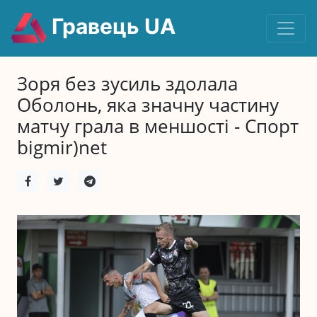
Гравець UA
Зоря без зусиль здолала
Оболонь, яка значну частину
матчу грала в меншості - Спорт
bigmir)net