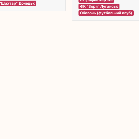
"Шахтар" Донецьк
ФК "Зоря" Луганськ
Оболонь (футбольний клуб)