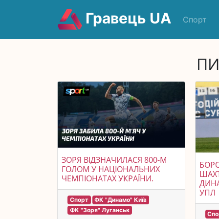
Гравець UA
Спорт
ПИ
ЗОРЯ ВІДЗНАЧИЛАСЯ 800-М
БОРО
ГОЛОМ У НАЦІОНАЛЬНИХ
ШАХТ
ЧЕМПІОНАТАХ УКРАЇНИ.
ДИНА
УПЛ
Спорт
ФК "Динамо" Київ
ФК "Зоря" Луганськ
Спо