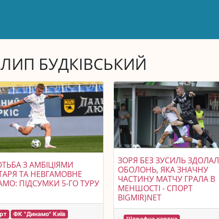
ЛИП БУДКІВСЬКИЙ
ЗОРЯ БЕЗ ЗУСИЛЬ ЗДОЛА
ТЬБА З АМБІЦІЯМИ
ОБОЛОНЬ, ЯКА ЗНАЧНУ
АРЯ ТА НЕВГАМОВНЕ
ЧАСТИНУ МАТЧУ ГРАЛА В
МО: ПІДСУМКИ 5-ГО ТУРУ
МЕНШОСТІ - СПОРТ
BIGMIR)NET
рт
ФК "Динамо" Київ
Штрафна картка