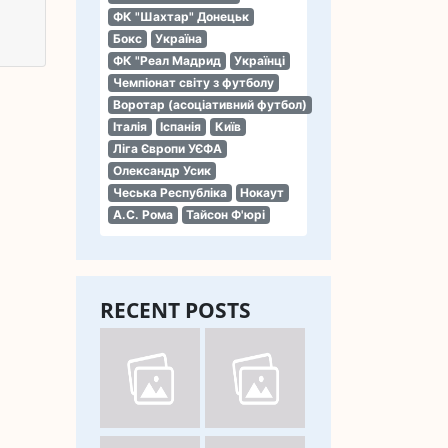
ФК "Шахтар" Донецьк
Бокс
Україна
ФК "Реал Мадрид
Українці
Чемпіонат світу з футболу
Воротар (асоціативний футбол)
Італія
Іспанія
Київ
Ліга Європи УЄФА
Олександр Усик
Чеська Республіка
Нокаут
А.С. Рома
Тайсон Ф'юрі
RECENT POSTS