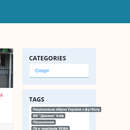
CATEGORIES
Спорт
ЛА
TAGS
Національна збірна України з футболу
ФК "Динамо" Київ
Півзахисник
Ліга чемпіонів УЄФА