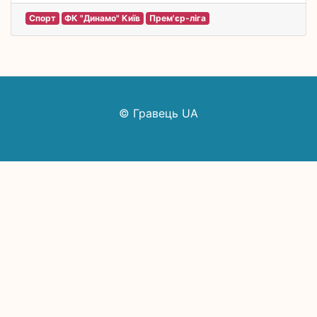
Спорт
ФК "Динамо" Київ
Прем'єр-ліга
© Гравець UA