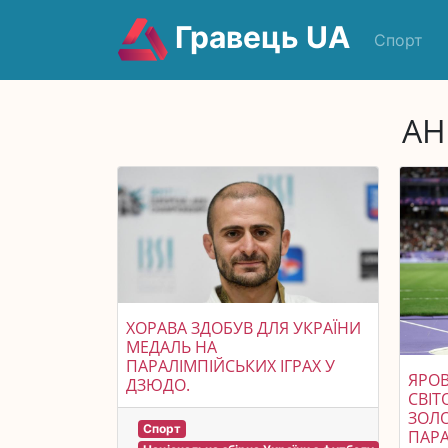
Гравець UA
Спорт
АН
ХОРАВА ЗДОБУВ ДЛЯ УКРАЇНИ
МЕДАЛЬ НА
ПАРАЛІМПІЙСЬКИХ ІГРАХ У
ЯРО
ДЗЮДО.
СВІТ
ЗОЛ
Спорт
ПАРА