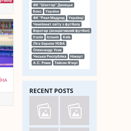
футболу
ФК "Шахтар" Донецьк
Бокс
Україна
ФК "Реал Мадрид
Українці
Чемпіонат світу з футболу
Воротар (асоціативний футбол)
Італія
Іспанія
Київ
Ліга Європи УЄФА
Олександр Усик
Чеська Республіка
Нокаут
А.С. Рома
Тайсон Ф'юрі
ЇНА
RECENT POSTS