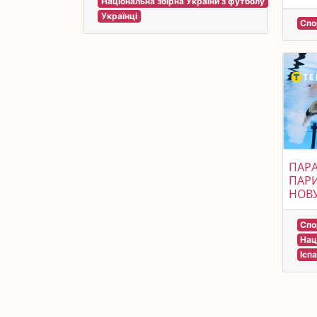
Національна збірна України з футболу
Українці
Спо
ПАРА
ПАРИ
НОВУ
Спо
Нац
Іспа