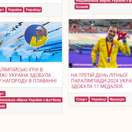
Національна збірна України з 
Іспанія
рт
Україна
Українці
ЛІМПІЙСЬКІ ІГРИ В
ЖІ: УКРАЇНА ЗДОБУЛА
НА ТРЕТІЙ ДЕНЬ ЛІТНЬОЇ
 НАГОРОДУ В ПЛАВАННІ
ПАРАЛІМПІАДИ-2024 УКРА
ЗДОБУЛА 11 МЕДАЛЕЙ.
рт
Спорт
Українці
Франція
іональна збірна України з футболу
нія