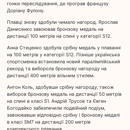
гонки переслідування, де програв французу
Доріану Фулону.
Плавці знову здобули чимало нагород. Ярослав
Денисенко завоював бронзову медаль на
дистанції 100 метрів на спині у категорії S12.
Анна Стеценко здобула срібну медаль у плаванні
на 100 метрів у категорії S12. Пізніше українська
спортсменка встановила новий паралімпійський
рекорд та виборола бронзову нагороду на
дистанції 400 метрів вільним стилем.
Антон Коль, здобувши срібну нагороду, також
виборов бронзову медаль на дистанції 50 метрів
на спині в класі S1. Андрій Трусов та Євген
Богодайко забезпечили подвійний подіум,
завоювавши відповідно срібну і бронзову медалі
в класі SM7 на дистанції 200 метрів
комплексного плавання.