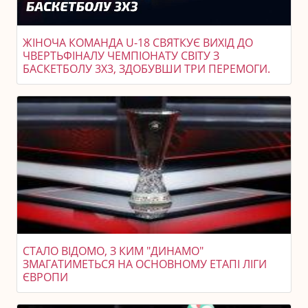
ЖІНОЧА КОМАНДА U-18 СВЯТКУЄ ВИХІД ДО
ЧВЕРТЬФІНАЛУ ЧЕМПІОНАТУ СВІТУ З
БАСКЕТБОЛУ 3X3, ЗДОБУВШИ ТРИ ПЕРЕМОГИ.
СТАЛО ВІДОМО, З КИМ "ДИНАМО"
ЗМАГАТИМЕТЬСЯ НА ОСНОВНОМУ ЕТАПІ ЛІГИ
ЄВРОПИ