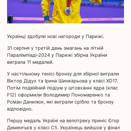
Українці здобули нові нагороди у Парижі.
31 серпня у третій день змагань на літній
Паралімпіаді-2024 у Парижі збірна України
виграла 11 медалей.
У настільному тенісі бронзу для збірної виграли
Віктор Дідух та Ірина Шинкарьова у класі XD17.
Потім подвійний подіум у штовханні ядра (клас
F12) оформили Володимир Пономаренко та
Роман Данилюк, які виграли срібло та бронзу
відповідно.
Першу медаль Україні на велотреку приніс Єгор
Дементьєв у класі С5. Українець вийшов у фінал