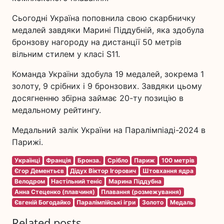
Сьогодні Україна поповнила свою скарбничку
медалей завдяки Марині Піддубній, яка здобула
бронзову нагороду на дистанції 50 метрів
вільним стилем у класі S11.
Команда України здобула 19 медалей, зокрема 1
золоту, 9 срібних і 9 бронзових. Завдяки цьому
досягненню збірна займає 20-ту позицію в
медальному рейтингу.
Медальний залік України на Паралімпіаді-2024 в
Парижі.
Українці
Франція
Бронза.
Срібло
Париж
100 метрів
Єгор Дементьєв
Дідух Віктор Ігорович
Штовхання ядра
Велодром
Настільний теніс
Марина Піддубна
Анна Стеценко (плавчиня)
Плавання (розмежування)
Євгеній Богодайко
Паралімпійські ігри
Золото
Медаль
Related posts