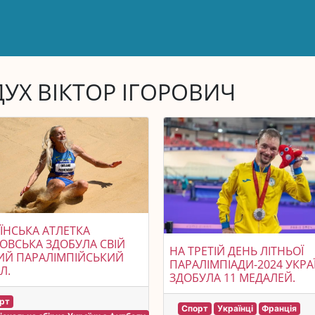
ДУХ ВІКТОР ІГОРОВИЧ
ЇНСЬКА АТЛЕТКА
ОВСЬКА ЗДОБУЛА СВІЙ
НА ТРЕТІЙ ДЕНЬ ЛІТНЬОЇ
ИЙ ПАРАЛІМПІЙСЬКИЙ
ПАРАЛІМПІАДИ-2024 УКРА
Л.
ЗДОБУЛА 11 МЕДАЛЕЙ.
рт
Спорт
Українці
Франція