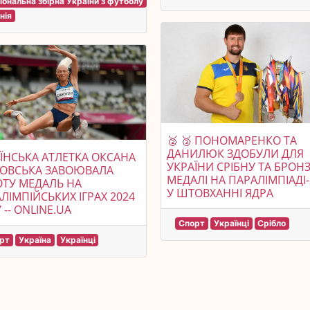
іональна збірна України з футболу
нія
🥈 🥉 ПОНОМАРЕНКО ТА
ДАНИЛЮК ЗДОБУЛИ ДЛЯ
ЇНСЬКА АТЛЕТКА ОКСАНА
УКРАЇНИ СРІБНУ ТА БРОН
КОВСЬКА ЗАВОЮВАЛА
МЕДАЛІ НА ПАРАЛІМПІАДІ-
ТУ МЕДАЛЬ НА
У ШТОВХАННІ ЯДРА
ЛІМПІЙСЬКИХ ІГРАХ 2024
 -- ONLINE.UA
Спорт
Українці
Срібло
рт
Україна
Українці