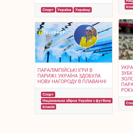
Нац
Іспа
Спорт
Україна
Українці
УКРА
ПАРАЛІМПІЙСЬКІ ІГРИ В
ЗУБ
ПАРИЖІ: УКРАЇНА ЗДОБУЛА
ЗОЛО
НОВУ НАГОРОДУ В ПЛАВАННІ
ПАРА
РОКУ
Спорт
Національна збірна України з футболу
Спо
Іспанія