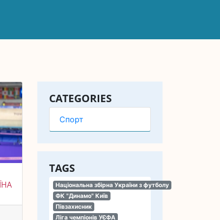
CATEGORIES
Спорт
TAGS
ЇНА
Національна збірна України з футболу
ФК "Динамо" Київ
Півзахисник
Ліга чемпіонів УЄФА