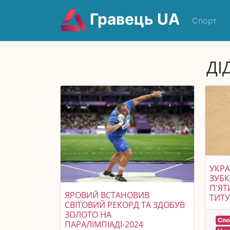
Гравець UA
Спорт
ДІ
УКРА
ЗУБК
П'ЯТ
ЯРОВИЙ ВСТАНОВИВ
ТИТУ
СВІТОВИЙ РЕКОРД ТА ЗДОБУВ
ЗОЛОТО НА
Спо
ПАРАЛІМПІАДІ-2024