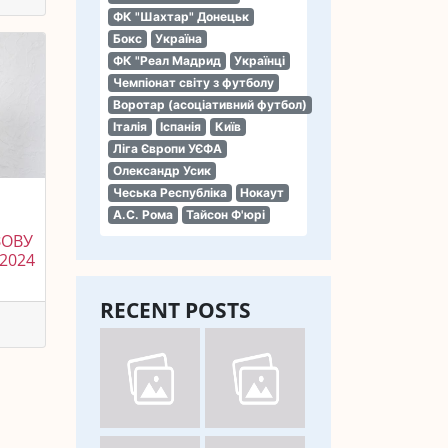
ФК "Шахтар" Донецьк
Бокс
Україна
ФК "Реал Мадрид
Українці
Чемпіонат світу з футболу
Воротар (асоціативний футбол)
Італія
Іспанія
Київ
Ліга Європи УЄФА
Олександр Усик
Чеська Республіка
Нокаут
А.С. Рома
Тайсон Ф'юрі
ЗОВУ
2024
RECENT POSTS