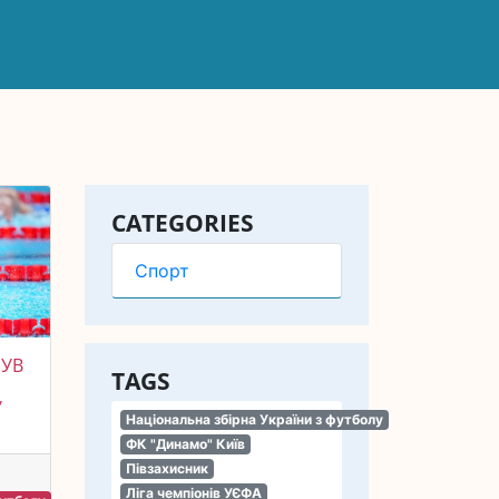
CATEGORIES
Спорт
БУВ
TAGS
У
Національна збірна України з футболу
ФК "Динамо" Київ
Півзахисник
Ліга чемпіонів УЄФА