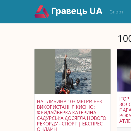
Гравець UA
Спорт
10
ІГОР
НА ГЛИБИНУ 103 МЕТРИ БЕЗ
ЗОЛО
ВИКОРИСТАННЯ КИСНЮ:
ПАРА
ФРИДАЙВЕРКА КАТЕРИНА
РОКУ
САДУРСЬКА ДОСЯГЛА НОВОГО
АТЛЕ
РЕКОРДУ - СПОРТ | ЕКСПРЕС
ОНЛАЙН