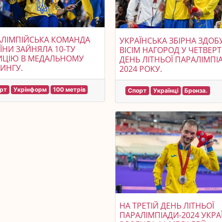
АЛІМПІЙСЬКА КОМАНДА
УКРАЇНСЬКА ЗБІРНА ЗДОБ
ЇНИ ЗАЙНЯЛА 10-ТУ
ВІСІМ НАГОРОД У ЧЕТВЕР
ИЦІЮ В МЕДАЛЬНОМУ
ДЕНЬ ЛІТНЬОЇ ПАРАЛІМПІ
ИНГУ.
2024 РОКУ.
рт
Укрінформ
100 метрів
Спорт
Українці
Бронза.
НА ТРЕТІЙ ДЕНЬ ЛІТНЬОЇ
ПАРАЛІМПІАДИ-2024 УКРА