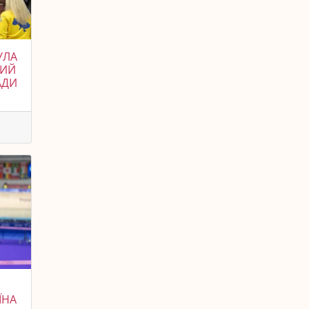
УЛА
ТИЙ
АДИ
ЇНА