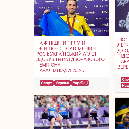
"ЗОЛ
НА ФІНІШНІЙ ПРЯМІЙ
ЛЕГК
ОБІЙШОВ СПОРТСМЕНІВ З
ДЗЮД
РОСІЇ: УКРАЇНСЬКИЙ АТЛЕТ
ПІДС
ЗДОБУВ ТИТУЛ ДВОРАЗОВОГО
ПАРА
ЧЕМПІОНА
ВЕРЕ
ПАРАЛІМПІАДИ-2024.
Спо
Спорт
Україна
Українці
Нац