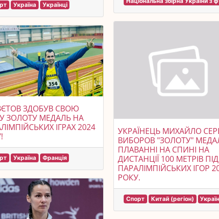
Національна збірна України з 
рт
Україна
Українці
ВЄТОВ ЗДОБУВ СВОЮ
У ЗОЛОТУ МЕДАЛЬ НА
ЛІМПІЙСЬКИХ ІГРАХ 2024
УКРАЇНЕЦЬ МИХАЙЛО СЕР
!
ВИБОРОВ "ЗОЛОТУ" МЕДА
ПЛАВАННІ НА СПИНІ НА
ДИСТАНЦІЇ 100 МЕТРІВ ПІД
рт
Україна
Франція
ПАРАЛІМПІЙСЬКИХ ІГОР 2
РОКУ.
Спорт
Китай (регіон)
Украї