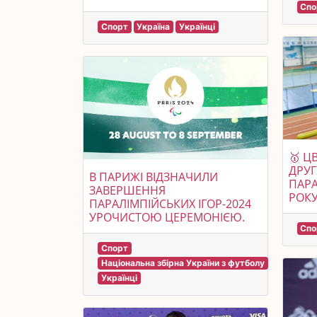
Спо
Спорт
Україна
Українці
🥇 Ц
ДРУГ
В ПАРИЖІ ВІДЗНАЧИЛИ
ПАРА
ЗАВЕРШЕННЯ
РОКУ
ПАРАЛІМПІЙСЬКИХ ІГОР-2024
УРОЧИСТОЮ ЦЕРЕМОНІЄЮ.
Спо
Спорт
Національна збірна України з футболу
Українці