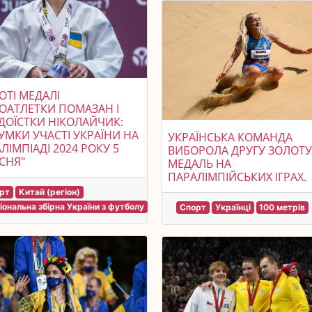
ОТІ МЕДАЛІ
ОАТЛЕТКИ ПОМАЗАН І
ОЇСТКИ НІКОЛАЙЧИК:
УМКИ УЧАСТІ УКРАЇНИ НА
УКРАЇНСЬКА КОМАНДА
ЛІМПІАДІ 2024 РОКУ 5
ВИБОРОЛА ДРУГУ ЗОЛОТ
СНЯ"
МЕДАЛЬ НА
ПАРАЛІМПІЙСЬКИХ ІГРАХ.
рт
Китай (регіон)
іональна збірна України з футболу
Спорт
Українці
100 метрів