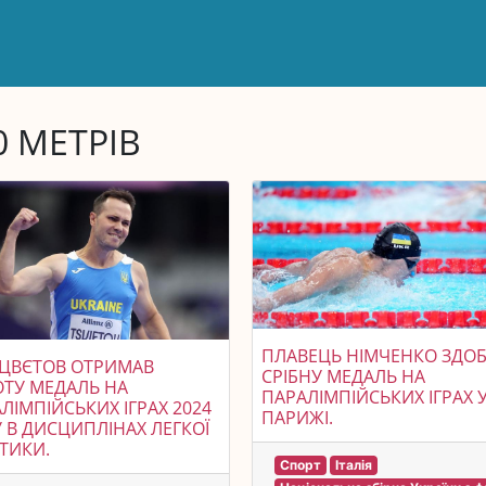
0 МЕТРІВ
ПЛАВЕЦЬ НІМЧЕНКО ЗДО
 ЦВЄТОВ ОТРИМАВ
СРІБНУ МЕДАЛЬ НА
ТУ МЕДАЛЬ НА
ПАРАЛІМПІЙСЬКИХ ІГРАХ 
ЛІМПІЙСЬКИХ ІГРАХ 2024
ПАРИЖІ.
 В ДИСЦИПЛІНАХ ЛЕГКОЇ
ТИКИ.
Спорт
Італія