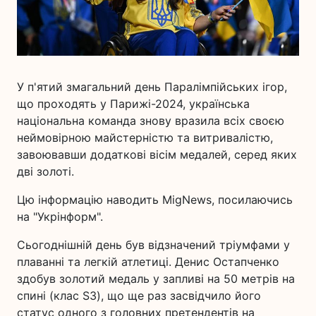
У п'ятий змагальний день Паралімпійських ігор,
що проходять у Парижі-2024, українська
національна команда знову вразила всіх своєю
неймовірною майстерністю та витривалістю,
завоювавши додаткові вісім медалей, серед яких
дві золоті.
Цю інформацію наводить MigNews, посилаючись
на "Укрінформ".
Сьогоднішній день був відзначений тріумфами у
плаванні та легкій атлетиці. Денис Остапченко
здобув золотий медаль у запливі на 50 метрів на
спині (клас S3), що ще раз засвідчило його
статус одного з головних претендентів на