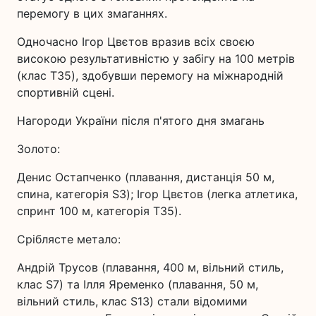
перемогу в цих змаганнях.
Одночасно Ігор Цвєтов вразив всіх своєю
високою результативністю у забігу на 100 метрів
(клас T35), здобувши перемогу на міжнародній
спортивній сцені.
Нагороди України після п'ятого дня змагань
Золото:
Денис Остапченко (плавання, дистанція 50 м,
спина, категорія S3); Ігор Цвєтов (легка атлетика,
спринт 100 м, категорія T35).
Сріблясте метало:
Андрій Трусов (плавання, 400 м, вільний стиль,
клас S7) та Ілля Яременко (плавання, 50 м,
вільний стиль, клас S13) стали відомими