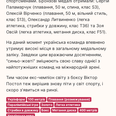
спортсменами. Бронзові медалі отримали: Сергій
Паламарчук (плавання, 50 м, спина, клас S3),
Олексій Вірченко (плавання, 50 м, вільний стиль,
клас S13), Олександр Литвиненко (легка
атлетика, стрибки у довжину, клас Т36) та Зоя
Овсій (легка атлетика, метання диска, клас F51).
На даний момент українська команда впевнено
утримує високі місця в загальному медальному
заліку. Завдяки цим вражаючим досягненням,
"синьо-жовті" зміцнюють свою славу однієї з
найпотужніших команд на міжнародній арені.
Тим часом екс-чемпіон світу з боксу Віктор
Постол теж вирішив знову піти у світ спорту, і
скоро з'явиться на ринзі.
Укрінформ
100 метрів
Плавання (розмежування)
Паралімпійські ігри
Золото
Легка атлетика
Стрибки в довжину
Бокс
Метання диска
400 метрів
Українська мова