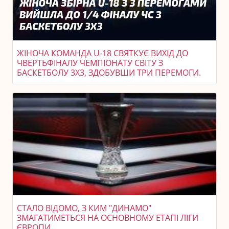
ЖІНОЧА КОМАНДА U-18 СВЯТКУЄ ВИХІД ДО
ЧВЕРТЬФІНАЛУ ЧЕМПІОНАТУ СВІТУ З
БАСКЕТБОЛУ 3X3, ЗДОБУВШИ ТРИ ПЕРЕМОГИ.
СТАЛО ВІДОМО, З КИМ "ДИНАМО"
ЗМАГАТИМЕТЬСЯ НА ОСНОВНОМУ ЕТАПІ ЛІГИ
ЄВРОПИ