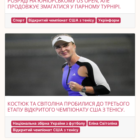
РОЗРЯДІ НА ЮНІОРСЬКОМУ US OPEN, АЛЕ
ПРОДОВЖУЄ ЗМАГАТИСЯ У ПАРНОМУ ТУРНІРІ.
Спорт
Відкритий чемпіонат США з тенісу
Укрінформ
КОСТЮК ТА СВІТОЛІНА ПРОБИЛИСЯ ДО ТРЕТЬОГО
ЕТАПУ ВІДКРИТОГО ЧЕМПІОНАТУ США З ТЕНІСУ.
Національна збірна України з футболу
Еліна Світоліна
Відкритий чемпіонат США з тенісу