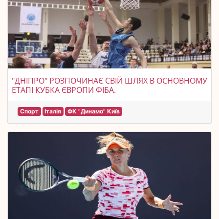
"ДНІПРО" РОЗПОЧИНАЄ СВІЙ ШЛЯХ В ОСНОВНОМУ
ЕТАПІ КУБКА ЄВРОПИ ФІБА.
Спорт
Італія
ФК "Динамо" Київ