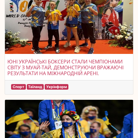
ЮНІ УКРАЇНСЬКІ БОКСЕРИ СТАЛИ ЧЕМПІОНАМИ
СВІТУ З МУАЙ-ТАЙ, ДЕМОНСТРУЮЧИ ВРАЖАЮЧІ
РЕЗУЛЬТАТИ НА МІЖНАРОДНІЙ АРЕНІ.
Спорт
Таїланд
Укрінформ