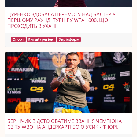
ЦУРЕНКО ЗДОБУЛА ПЕРЕМОГУ НАД БУЛТЕР У
ПЕРШОМУ РАУНДІ ТУРНІРУ WTA 1000, ЩО
ПРОХОДИТЬ В УХАНІ.
Спорт
Китай (регіон)
Укрінформ
БЕРІНЧИК ВІДСТОЮВАТИМЕ ЗВАННЯ ЧЕМПІОНА
СВІТУ WBO НА АНДЕРКАРТІ БОЮ УСИК - Ф'ЮРІ.