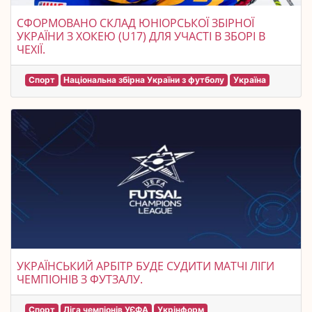
СФОРМОВАНО СКЛАД ЮНІОРСЬКОЇ ЗБІРНОЇ
УКРАЇНИ З ХОКЕЮ (U17) ДЛЯ УЧАСТІ В ЗБОРІ В
ЧЕХІЇ.
Спорт
Національна збірна України з футболу
Україна
УКРАЇНСЬКИЙ АРБІТР БУДЕ СУДИТИ МАТЧІ ЛІГИ
ЧЕМПІОНІВ З ФУТЗАЛУ.
Спорт
Ліга чемпіонів УЄФА
Укрінформ