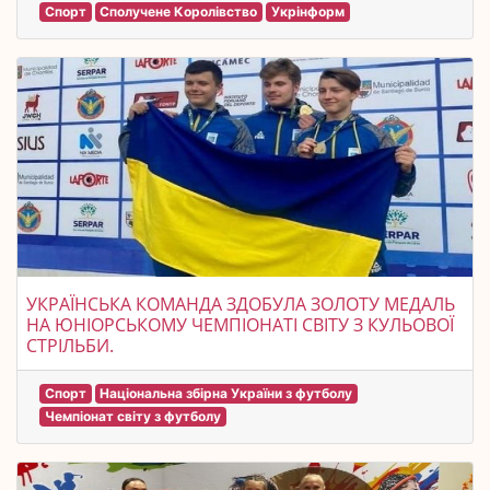
Спорт
Сполучене Королівство
Укрінформ
УКРАЇНСЬКА КОМАНДА ЗДОБУЛА ЗОЛОТУ МЕДАЛЬ
НА ЮНІОРСЬКОМУ ЧЕМПІОНАТІ СВІТУ З КУЛЬОВОЇ
СТРІЛЬБИ.
Спорт
Національна збірна України з футболу
Чемпіонат світу з футболу