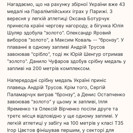
Нагадаємо, що на рахунку збірної України вже 43
медалі на Паралімпійських іграх у Парижі. 3
вересня у легкій атлетиці Оксана Ботурчук
принесла країні чергову нагороду, а бігунка Юлія
Шуляр здобула "золото". Олександр Яровий
виборов "золото", а Максим Коваль -- "бронзу". У
плаванні в одному запливі Андрій Трусов
завоював "срібло", тоді як Юрій Шенгур отримав
"золото". Данило Чуфаров здобув срібну медаль у
запливі на 200 метрів комплексом.
Напередодні срібну медаль Україні приніс
плавець Андрій Трусов. Крім того, Сергій
Паламарчук виграв "бронзу", а Денис Остапченко
завоював "золото" у цьому ж запливі, Ілля
Яременко та Олексій Вірченко посіли друге та
третє місця відповідно у ще одному запливі. У
легкій атлетиці у забігу на 100 метрів у класі Т35
Ігор Цвєтов фінішував першим, у секторі для