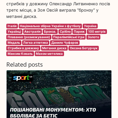
стрибків у довжину Олександр Литвиненко посів
третє місце, а Зоя Овсій виграла "бронзу" у
метанні диска.
Італія
Національна збірна України з футболу
Україна
Українці
Австралія
Бронза.
Срібло
Париж
100 метрів
Плавання (розмежування)
Паралімпійські ігри
Золото
Медаль
Легка атлетика
Данило Чуфаров
Стрибки в довжину
Метання диска
Оксана Ботурчук
Максим Коваль
Махом метелика
Related posts