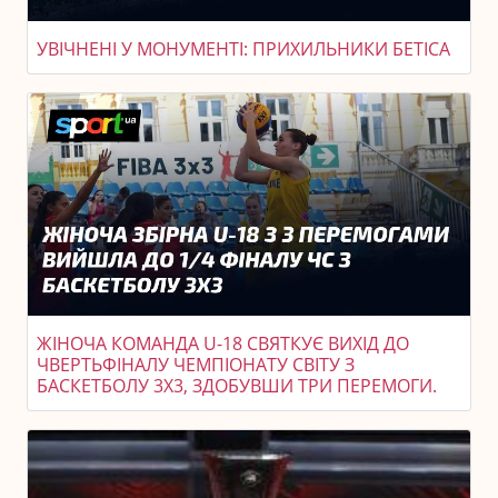
УВІЧНЕНІ У МОНУМЕНТІ: ПРИХИЛЬНИКИ БЕТІСА
ЖІНОЧА КОМАНДА U-18 СВЯТКУЄ ВИХІД ДО
ЧВЕРТЬФІНАЛУ ЧЕМПІОНАТУ СВІТУ З
БАСКЕТБОЛУ 3X3, ЗДОБУВШИ ТРИ ПЕРЕМОГИ.