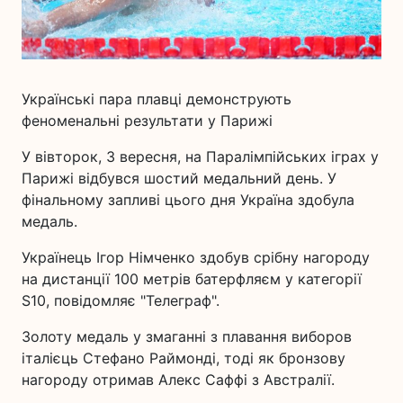
Українські пара плавці демонструють
феноменальні результати у Парижі
У вівторок, 3 вересня, на Паралімпійських іграх у
Парижі відбувся шостий медальний день. У
фінальному запливі цього дня Україна здобула
медаль.
Українець Ігор Німченко здобув срібну нагороду
на дистанції 100 метрів батерфляєм у категорії
S10, повідомляє "Телеграф".
Золоту медаль у змаганні з плавання виборов
італієць Стефано Раймонді, тоді як бронзову
нагороду отримав Алекс Саффі з Австралії.