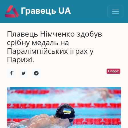
Гравець UA
Плавець Німченко здобув
срібну медаль на
Паралімпійських іграх у
Парижі.
Спорт