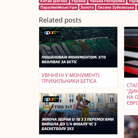
Китай (регіон)
Україна
Чеська Республіка
Укра
Паралімпійські ігри
Золото
Оксана Зубковська
Related posts
УВІЧНЕНІ У МОНУМЕНТІ:
ПРИХИЛЬНИКИ БЕТІСА
СТАЛ
"ДИ
НА 
ЄВР