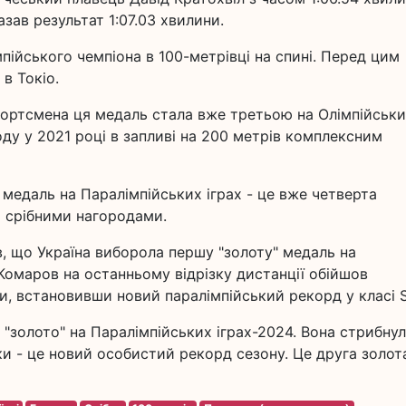
зав результат 1:07.03 хвилини.
пійського чемпіона в 100-метрівці на спині. Перед цим
 в Токіо.
портсмена ця медаль стала вже третьою на Олімпійськ
роду у 2021 році в запливі на 200 метрів комплексним
едаль на Паралімпійських іграх - це вже четверта
ма срібними нагородами.
в, що Україна виборола першу "золоту" медаль на
Комаров на останньому відрізку дистанції обійшов
и, встановивши новий паралімпійський рекорд у класі S
"золото" на Паралімпійських іграх-2024. Вона стрибнул
ки - це новий особистий рекорд сезону. Це друга золот