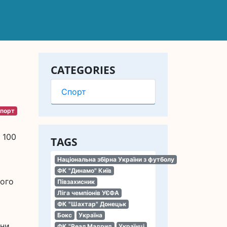
CATEGORIES
Спорт
порт
 100
TAGS
Національна збірна України з футболу
ФК "Динамо" Київ
того
Півзахисник
Ліга чемпіонів УЄФА
ФК "Шахтар" Донецьк
Бокс
Україна
ини
ФК "Реал Мадрид
Українці