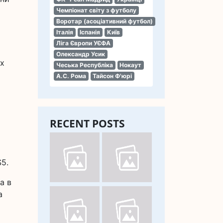
Чемпіонат світу з футболу
Воротар (асоціативний футбол)
Італія
Іспанія
Київ
Ліга Європи УЄФА
Олександр Усик
их
Чеська Республіка
Нокаут
А.С. Рома
Тайсон Ф'юрі
RECENT POSTS
5.
а в
а