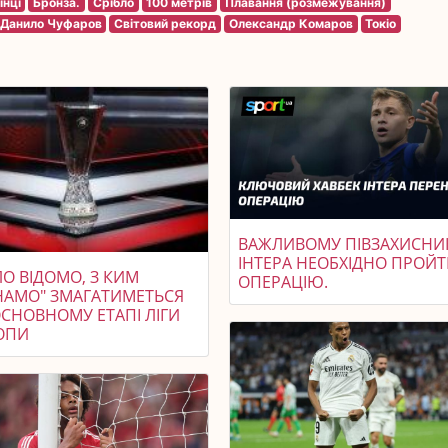
їнці
Бронза.
Срібло
100 метрів
Плавання (розмежування)
Данило Чуфаров
Світовий рекорд
Олександр Комаров
Токіо
ВАЖЛИВОМУ ПІВЗАХИСНИ
ІНТЕРА НЕОБХІДНО ПРОЙ
О ВІДОМО, З КИМ
ОПЕРАЦІЮ.
НАМО" ЗМАГАТИМЕТЬСЯ
ОСНОВНОМУ ЕТАПІ ЛІГИ
ОПИ