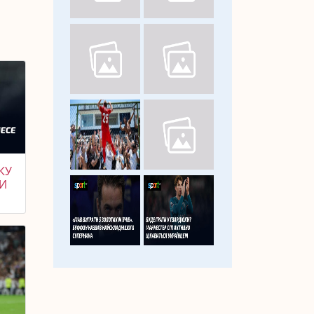
КУ
ТИ