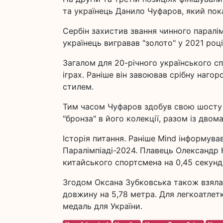
та українець Данило Чуфаров, який пока
Сербін захистив звання чинного паралім
українець вигравав "золото" у 2021 році
Загалом для 20-річного українського с
іграх. Раніше він завоював срібну наго
стилем.
Тим часом Чуфаров здобув свою шосту м
"бронза" в його колекції, разом із дво
Історія питання. Раніше Mind інформува
Паралімпіаді-2024. Плавець Олександр 
китайського спортсмена на 0,45 секунд
Згодом Оксана Зубковська також взяла 
довжину на 5,78 метра. Для легкоатлет
медаль для України.