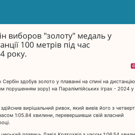
н виборов "золоту" медаль у
анції 100 метрів під час
4 року.
С
Сербін здобув золото у плаванні на спині на дистанцію
ним порушенням зору) на Паралімпійських іграх - 2024 у
 здійснив вирішальний ривок, який вивів його з четвер
 часом 1:05.84 хвилини, перевершивши свій власний
оці.
и чеський плавець Давід Кратохвіл з часом 1:06.54 хвил