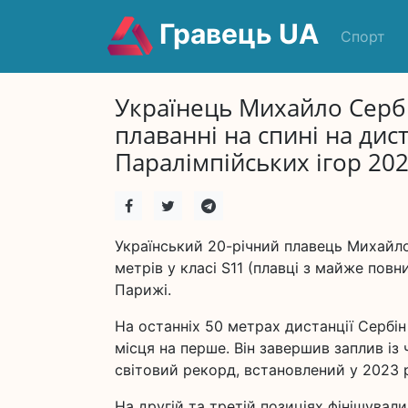
Гравець UA
Спорт
Українець Михайло Сербі
плаванні на спині на дист
Паралімпійських ігор 202
Український 20-річний плавець Михайло 
метрів у класі S11 (плавці з майже пов
Парижі.
На останніх 50 метрах дистанції Сербін
місця на перше. Він завершив заплив із
світовий рекорд, встановлений у 2023 р
На другій та третій позиціях фінішувал