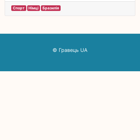
Спорт
Німці
Бразилія
© Гравець UA