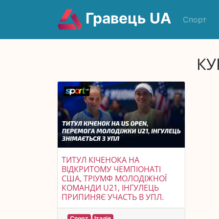
Гравець UA
Спорт
КУ
ТИТУЛ КІЧЕНОКА НА
ВІДКРИТОМУ ЧЕМПІОНАТІ
США, ТРІУМФ МОЛОДІЖНОЇ
КОМАНДИ U21, ІНГУЛЕЦЬ
ПРИПИНЯЄ УЧАСТЬ В УПЛ.
Спорт
Італія