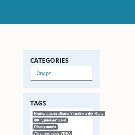
CATEGORIES
Спорт
TAGS
Національна збірна України з футболу
ФК "Динамо" Київ
Півзахисник
Ліга чемпіонів УЄФА