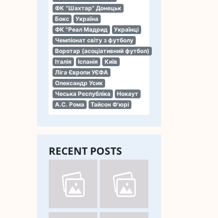
ФК "Шахтар" Донецьк
Бокс
Україна
ФК "Реал Мадрид
Українці
Чемпіонат світу з футболу
Воротар (асоціативний футбол)
Італія
Іспанія
Київ
Ліга Європи УЄФА
Олександр Усик
Чеська Республіка
Нокаут
А.С. Рома
Тайсон Ф'юрі
RECENT POSTS