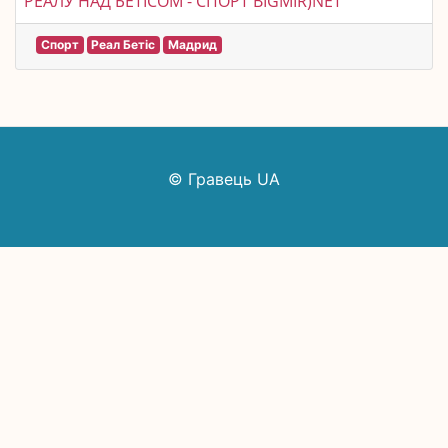
РЕАЛУ НАД БЕТІСОМ - СПОРТ BIGMIR)NET
Спорт
Реал Бетіс
Мадрид
© Гравець UA