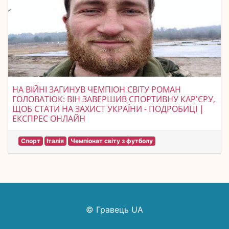
НА ВІЙНІ ЗАГИНУВ ЧЕМПІОН СВІТУ РОМАН
ГОЛОВАТЮК: ВІН ЗАВЕРШИВ СПОРТИВНУ КАР'ЄРУ,
ЩОБ СТАТИ НА ЗАХИСТ УКРАЇНИ - ПОДРОБИЦІ |
ЕКСПРЕС ОНЛАЙН
Спорт
Італія
Чемпіонат світу з футболу
© Гравець UA