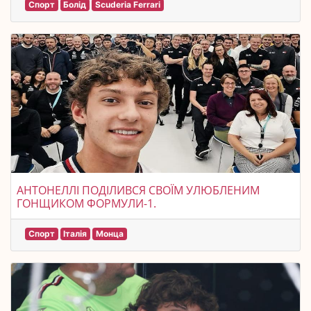
Спорт
Болід
Scuderia Ferrari
АНТОНЕЛЛІ ПОДІЛИВСЯ СВОЇМ УЛЮБЛЕНИМ
ГОНЩИКОМ ФОРМУЛИ-1.
Спорт
Італія
Монца