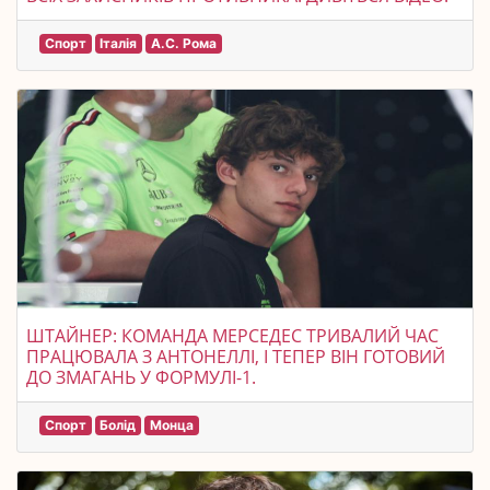
Спорт
Італія
А.С. Рома
ШТАЙНЕР: КОМАНДА МЕРСЕДЕС ТРИВАЛИЙ ЧАС
ПРАЦЮВАЛА З АНТОНЕЛЛІ, І ТЕПЕР ВІН ГОТОВИЙ
ДО ЗМАГАНЬ У ФОРМУЛІ-1.
Спорт
Болід
Монца