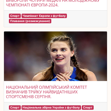
ВИБОРОЛИ ЧОТИРИ МЕДАЛІ НА МОЛОДІЖНОМУ
ЧЕМПІОНАТІ ЄВРОПИ-2024.
Спорт
Чемпіонат Європи з футболу
Плавання (розмежування)
НАЦІОНАЛЬНИЙ ОЛІМПІЙСЬКИЙ КОМІТЕТ
ВИЗНАЧИВ ТРІЙКУ НАЙВИДАТНІШИХ
СПОРТСМЕНІВ СЕРПНЯ.
Спорт
Національна збірна України з футболу
Спорт