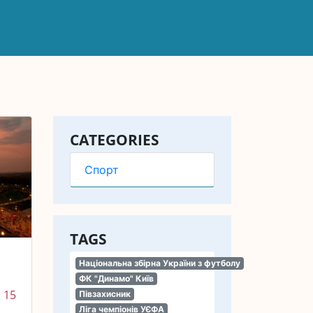
CATEGORIES
Спорт
TAGS
Національна збірна України з футболу
ФК "Динамо" Київ
 15
Півзахисник
Ліга чемпіонів УЄФА