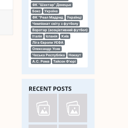
ФК "Шахтар" Донецьк
Бокс
Україна
ФК "Реал Мадрид
Українці
Чемпіонат світу з футболу
Воротар (асоціативний футбол)
Італія
Іспанія
Київ
Ліга Європи УЄФА
Олександр Усик
Чеська Республіка
Нокаут
А.С. Рома
Тайсон Ф'юрі
RECENT POSTS