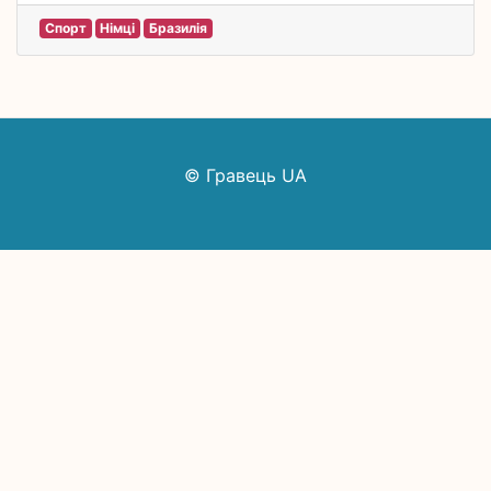
Спорт
Німці
Бразилія
© Гравець UA