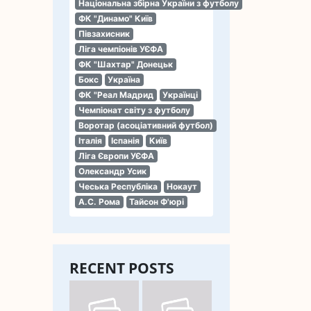
Національна збірна України з футболу
ФК "Динамо" Київ
Півзахисник
Ліга чемпіонів УЄФА
ФК "Шахтар" Донецьк
Бокс
Україна
ФК "Реал Мадрид
Українці
Чемпіонат світу з футболу
Воротар (асоціативний футбол)
Італія
Іспанія
Київ
Ліга Європи УЄФА
Олександр Усик
Чеська Республіка
Нокаут
А.С. Рома
Тайсон Ф'юрі
RECENT POSTS