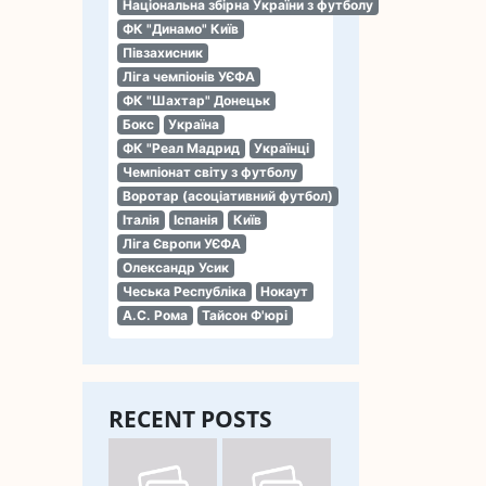
Національна збірна України з футболу
ФК "Динамо" Київ
Півзахисник
Ліга чемпіонів УЄФА
ФК "Шахтар" Донецьк
Бокс
Україна
ФК "Реал Мадрид
Українці
Чемпіонат світу з футболу
Воротар (асоціативний футбол)
Італія
Іспанія
Київ
Ліга Європи УЄФА
Олександр Усик
Чеська Республіка
Нокаут
А.С. Рома
Тайсон Ф'юрі
RECENT POSTS