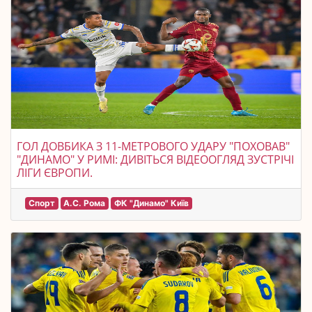
ГОЛ ДОВБИКА З 11-МЕТРОВОГО УДАРУ "ПОХОВАВ"
"ДИНАМО" У РИМІ: ДИВІТЬСЯ ВІДЕООГЛЯД ЗУСТРІЧІ
ЛІГИ ЄВРОПИ.
Спорт
А.С. Рома
ФК "Динамо" Київ