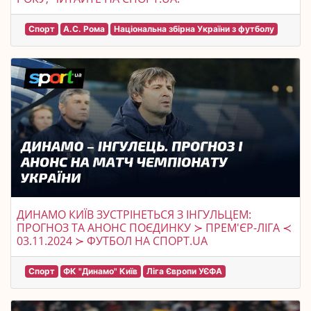
Спорт
А.С. Рома
Національна збірна України з футболу
ДИНАМО КИЇВ ЗУСТРІНЕТЬСЯ З ІНГУЛЬЦЕМ:
ПРОГНОЗ ТА АНОНС ПОЄДИНКУ ≻ ПРЕМ'ЄР-ЛІГА ≺
03.11.2024 ≻ ФУТБОЛ НА СПОРТ.UA
Спорт
ФК "Динамо" Київ
Ліга Європи УЄФА