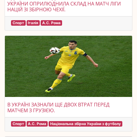
УКРАЇНИ ОПРИЛЮДНИЛА СКЛАД НА МАТЧ ЛІГИ
НАЦІЙ ЗІ ЗБІРНОЮ ЧЕХІЇ.
Спорт
Італія
А.С. Рома
В УКРАЇНІ ЗАЗНАЛИ ЩЕ ДВОХ ВТРАТ ПЕРЕД
МАТЧЕМ З ГРУЗІЄЮ.
Спорт
А.С. Рома
Національна збірна України з футболу