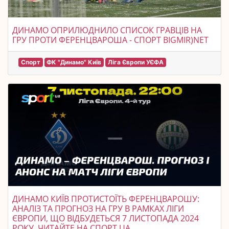
ДИНАМО ОПРИЛЮДНИЛО СПИСОК ГРАВЦІВ НА
ГРУ ПРОТИ ФЕРЕНЦВАРОША - СПОРТ BIGMIR)NET
Спорт
ФК "Динамо" Київ
Ліга Європи УЄФА
ДИНАМО КИЇВ ПРОТИСТОЇТЬ ФЕРЕНЦВАРОШУ:
АНАЛІЗ ТА ПРОГНОЗ НА ГРУ В РАМКАХ ЛІГИ
ЄВРОПИ, ЩО ВІДБУДЕТЬСЯ 7 ЛИСТОПАДА 2024
РОКУ, ЧИТАЙТЕ НА СПОРТ.UA.