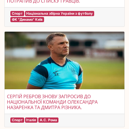
ПОТРАПИВ ДО СПИСКУ ГРАВЦІВ.
Спорт
Національна збірна України з футболу
ФК "Динамо" Київ
СЕРГІЙ РЕБРОВ ЗНОВУ ЗАПРОСИВ ДО
НАЦІОНАЛЬНОЇ КОМАНДИ ОЛЕКСАНДРА
НАЗАРЕНКА ТА ДМИТРА РІЗНИКА.
Спорт
Італія
А.С. Рома