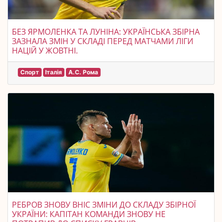
БЕЗ ЯРМОЛЕНКА ТА ЛУНІНА: УКРАЇНСЬКА ЗБІРНА
ЗАЗНАЛА ЗМІН У СКЛАДІ ПЕРЕД МАТЧАМИ ЛІГИ
НАЦІЙ У ЖОВТНІ.
Спорт
Італія
А.С. Рома
РЕБРОВ ЗНОВУ ВНІС ЗМІНИ ДО СКЛАДУ ЗБІРНОЇ
УКРАЇНИ: КАПІТАН КОМАНДИ ЗНОВУ НЕ