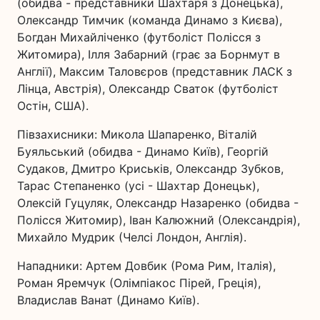
(обидва - представники Шахтаря з Донецька),
Олександр Тимчик (команда Динамо з Києва),
Богдан Михайліченко (футболіст Полісся з
Житомира), Ілля Забарний (грає за Борнмут в
Англії), Максим Таловєров (представник ЛАСК з
Лінца, Австрія), Олександр Сваток (футболіст
Остін, США).
Півзахисники: Микола Шапаренко, Віталій
Буяльський (обидва - Динамо Київ), Георгій
Судаков, Дмитро Криськів, Олександр Зубков,
Тарас Степаненко (усі - Шахтар Донецьк),
Олексій Гуцуляк, Олександр Назаренко (обидва -
Полісся Житомир), Іван Калюжний (Олександрія),
Михайло Мудрик (Челсі Лондон, Англія).
Нападники: Артем Довбик (Рома Рим, Італія),
Роман Яремчук (Олімпіакос Пірей, Греція),
Владислав Ванат (Динамо Київ).