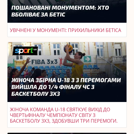
УВІЧНЕНІ У МОНУМЕНТІ: ПРИХИЛЬНИКИ БЕТІСА
ЖІНОЧА КОМАНДА U-18 СВЯТКУЄ ВИХІД ДО
ЧВЕРТЬФІНАЛУ ЧЕМПІОНАТУ СВІТУ З
БАСКЕТБОЛУ 3X3, ЗДОБУВШИ ТРИ ПЕРЕМОГИ.