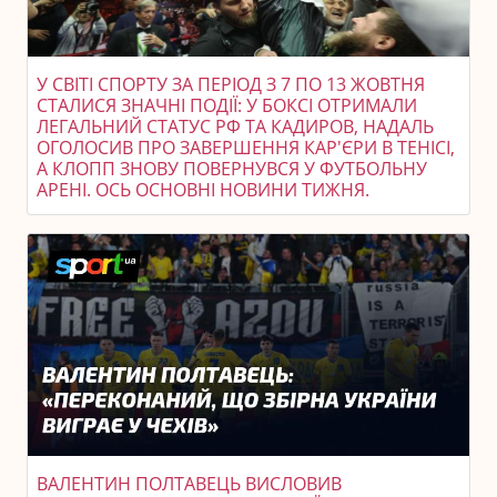
У СВІТІ СПОРТУ ЗА ПЕРІОД З 7 ПО 13 ЖОВТНЯ
СТАЛИСЯ ЗНАЧНІ ПОДІЇ: У БОКСІ ОТРИМАЛИ
ЛЕГАЛЬНИЙ СТАТУС РФ ТА КАДИРОВ, НАДАЛЬ
ОГОЛОСИВ ПРО ЗАВЕРШЕННЯ КАР'ЄРИ В ТЕНІСІ,
А КЛОПП ЗНОВУ ПОВЕРНУВСЯ У ФУТБОЛЬНУ
АРЕНІ. ОСЬ ОСНОВНІ НОВИНИ ТИЖНЯ.
ВАЛЕНТИН ПОЛТАВЕЦЬ ВИСЛОВИВ