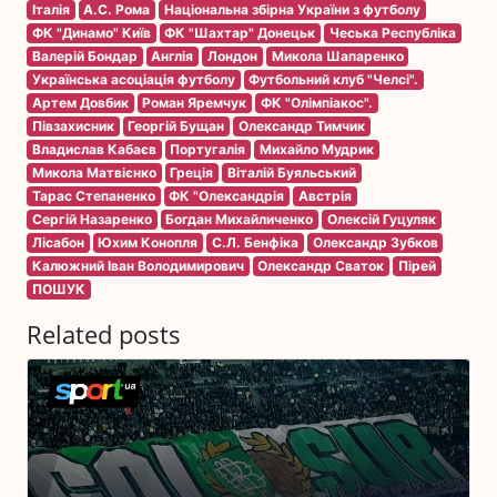
Італія
А.С. Рома
Національна збірна України з футболу
ФК "Динамо" Київ
ФК "Шахтар" Донецьк
Чеська Республіка
Валерій Бондар
Англія
Лондон
Микола Шапаренко
Українська асоціація футболу
Футбольний клуб "Челсі".
Артем Довбик
Роман Яремчук
ФК "Олімпіакос".
Півзахисник
Георгій Бущан
Олександр Тимчик
Владислав Кабаєв
Португалія
Михайло Мудрик
Микола Матвієнко
Греція
Віталій Буяльський
Тарас Степаненко
ФК "Олександрія
Австрія
Сергій Назаренко
Богдан Михайличенко
Олексій Гуцуляк
Лісабон
Юхим Конопля
С.Л. Бенфіка
Олександр Зубков
Калюжний Іван Володимирович
Олександр Сваток
Пірей
ПОШУК
Related posts