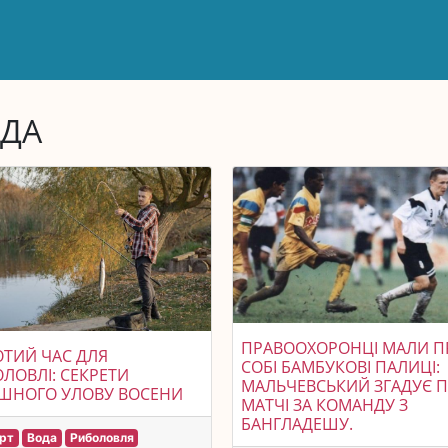
ДА
ПРАВООХОРОНЦІ МАЛИ П
ТИЙ ЧАС ДЛЯ
СОБІ БАМБУКОВІ ПАЛИЦІ:
ЛОВЛІ: СЕКРЕТИ
МАЛЬЧЕВСЬКИЙ ЗГАДУЄ 
ІШНОГО УЛОВУ ВОСЕНИ
МАТЧІ ЗА КОМАНДУ З
БАНГЛАДЕШУ.
рт
Вода
Риболовля