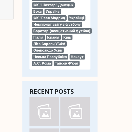
ФК "Шахтар" Донецьк
Бокс
Україна
ФК "Реал Мадрид
Українці
Чемпіонат світу з футболу
Воротар (асоціативний футбол)
Італія
Іспанія
Київ
Ліга Європи УЄФА
Олександр Усик
Чеська Республіка
Нокаут
А.С. Рома
Тайсон Ф'юрі
RECENT POSTS