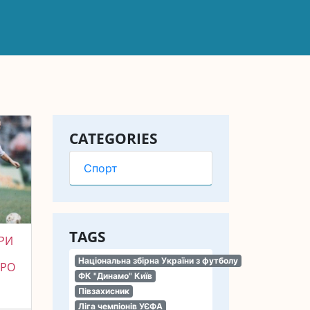
CATEGORIES
Спорт
TAGS
РИ
Національна збірна України з футболу
ПРО
ФК "Динамо" Київ
Півзахисник
Ліга чемпіонів УЄФА