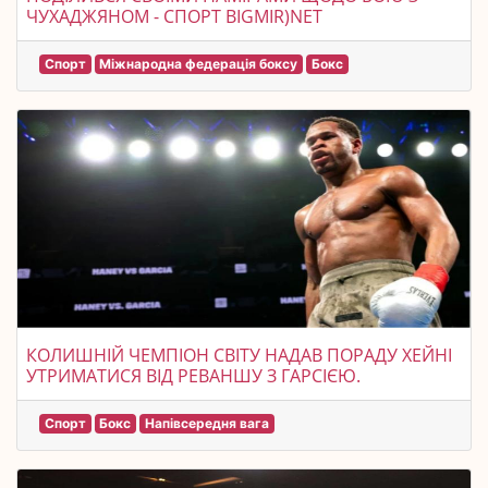
ЧУХАДЖЯНОМ - СПОРТ BIGMIR)NET
Спорт
Міжнародна федерація боксу
Бокс
КОЛИШНІЙ ЧЕМПІОН СВІТУ НАДАВ ПОРАДУ ХЕЙНІ
УТРИМАТИСЯ ВІД РЕВАНШУ З ГАРСІЄЮ.
Спорт
Бокс
Напівсередня вага