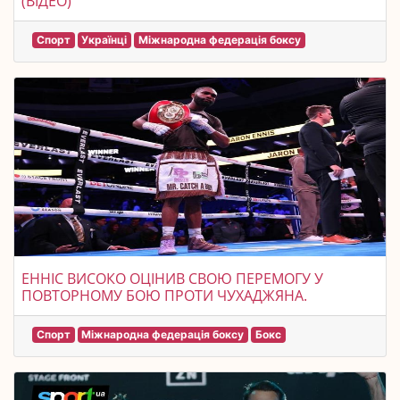
(ВІДЕО)
Спорт
Українці
Міжнародна федерація боксу
ЕННІС ВИСОКО ОЦІНИВ СВОЮ ПЕРЕМОГУ У
ПОВТОРНОМУ БОЮ ПРОТИ ЧУХАДЖЯНА.
Спорт
Міжнародна федерація боксу
Бокс