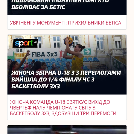
УВІЧНЕНІ У МОНУМЕНТІ: ПРИХИЛЬНИКИ БЕТІСА
ЖІНОЧА КОМАНДА U-18 СВЯТКУЄ ВИХІД ДО
ЧВЕРТЬФІНАЛУ ЧЕМПІОНАТУ СВІТУ З
БАСКЕТБОЛУ 3X3, ЗДОБУВШИ ТРИ ПЕРЕМОГИ.