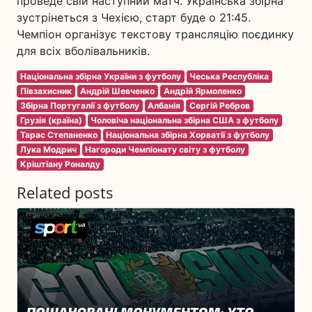
проведе свій наступний матч. Українська збірна
зустрінеться з Чехією, старт буде о 21:45.
Чемпіон організує текстову трансляцію поєдинку
для всіх вболівальників.
Національна збірна України з футболу
Чеська Республіка
Півзахисник
Андрій Шевченко
Андрій Ярмоленко
Збірна Португалії з футболу
Албанія
Сергій Ребров
Грузія (країна)
Чоловіча національна збірна США з футболу
Тарас Степаненко
Національна збірна Хорватії з футболу
Лука Модрич
Нагороди Чемпіонату світу з футболу
Кріштіану Роналду
Related posts