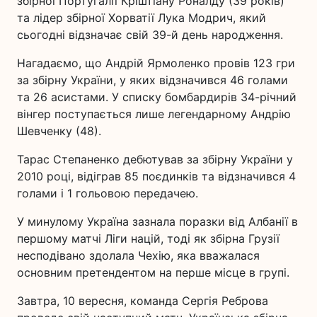
збірної Португалії Кріштіану Роналду (39 років)
та лідер збірної Хорватії Лука Модрич, який
сьогодні відзначає свій 39-й день народження.
Нагадаємо, що Андрій Ярмоленко провів 123 гри
за збірну України, у яких відзначився 46 голами
та 26 асистами. У списку бомбардирів 34-річний
вінгер поступається лише легендарному Андрію
Шевченку (48).
Тарас Степаненко дебютував за збірну України у
2010 році, відіграв 85 поєдинків та відзначився 4
голами і 1 гольовою передачею.
У минулому Україна зазнала поразки від Албанії в
першому матчі Ліги націй, тоді як збірна Грузії
несподівано здолала Чехію, яка вважалася
основним претендентом на перше місце в групі.
Завтра, 10 вересня, команда Сергія Реброва