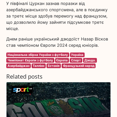
У півфіналі Цуркан зазнав поразки від
азербайджанського спортсмена, але в поєдинку
за третє місце здобув перемогу над французом,
що дозволило йому зайняти підсумкове третє
місце.
Днем раніше український дзюдоїст Назар Вісков
став чемпіоном Європи 2024 серед юніорів.
Національна збірна України з футболу
Україна
Чемпіонат Європи з футболу
Європа
Спорт
Дзюдо.
Азербайджан
Таллінн
Естонія
Французький народ
Related posts