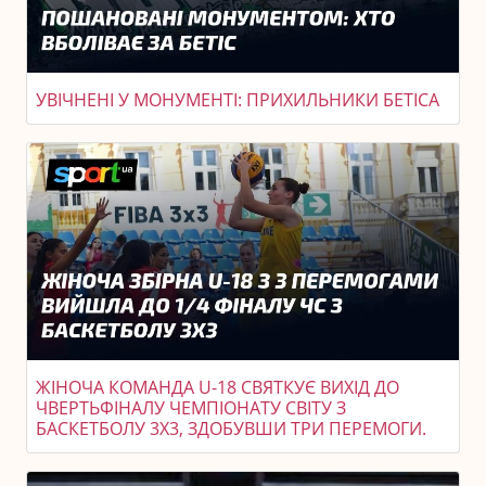
УВІЧНЕНІ У МОНУМЕНТІ: ПРИХИЛЬНИКИ БЕТІСА
ЖІНОЧА КОМАНДА U-18 СВЯТКУЄ ВИХІД ДО
ЧВЕРТЬФІНАЛУ ЧЕМПІОНАТУ СВІТУ З
БАСКЕТБОЛУ 3X3, ЗДОБУВШИ ТРИ ПЕРЕМОГИ.