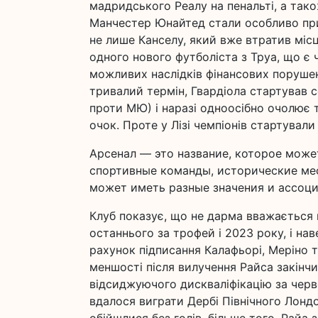
мадридського Реалу на пенальті, а так
Манчестер Юнайтед стали особливо при
не лише Канселу, який вже втратив місц
одного нового футболіста з Труа, що є
можливих наслідків фінансових поруше
тривалий термін, Гвардіола стартував с
проти МЮ) і наразі одноосібно очолює
очок. Проте у Лізі чемпіонів стартували
Арсенал — это название, которое може
спортивные команды, исторические мес
может иметь разные значения и ассоци
Клуб показує, що не дарма вважається г
останнього за трофей і 2023 року, і на
рахунок підписання Калафьорі, Меріно т
меншості після вилучення Райса закінчи
відсиджуючого дискваліфікацію за черв
вдалося виграти Дербі Північного Лондон