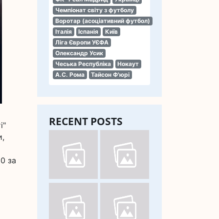
Чемпіонат світу з футболу
Воротар (асоціативний футбол)
Італія
Іспанія
Київ
Ліга Європи УЄФА
Олександр Усик
Чеська Республіка
Нокаут
А.С. Рома
Тайсон Ф'юрі
RECENT POSTS
і"
и,
0 за