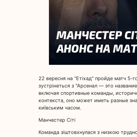
22 вересня на "Етіхад" пройде матч 5-го
зустрінеться з "Арсенал — это названи
включая спортивные команды, историче
контекста, оно может иметь разные зна
київським часом.
Манчестер Сіті
Команда зіштовхнулася з низкою труднощ