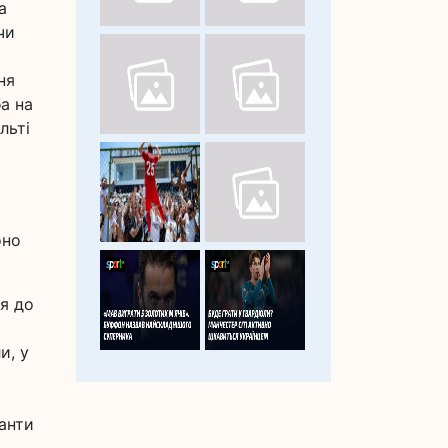
а
чи
ня
а на
льті
оно
ся до
и, у
ланти