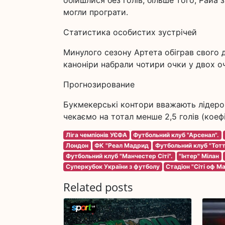
обійшлися без голів, більше того, Райа 
могли програти.
Статистика особистих зустрічей
Минулого сезону Артета обіграв свого д
каноніри набрали чотири очки у двох о
Прогнозирование
Букмекерські контори вважають лідером
чекаємо на тотал менше 2,5 голів (коефіц
Ліга чемпіонів УЄФА
Футбольний клуб "Арсенал".
Лондон
ФК "Реал Мадрид
Футбольний клуб "Тот
Футбольний клуб "Манчестер Сіті".
"Інтер" Мілан
Суперкубок України з футболу
Стадіон "Сіті оф М
Related posts