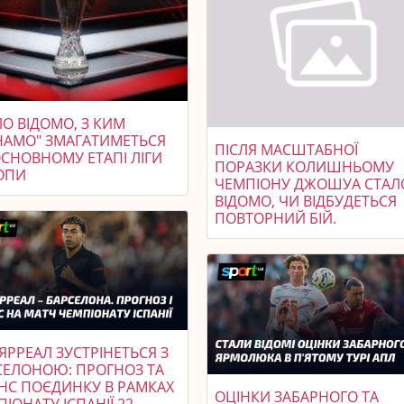
О ВІДОМО, З КИМ
НАМО" ЗМАГАТИМЕТЬСЯ
ПІСЛЯ МАСШТАБНОЇ
ОСНОВНОМУ ЕТАПІ ЛІГИ
ПОРАЗКИ КОЛИШНЬОМУ
ОПИ
ЧЕМПІОНУ ДЖОШУА СТАЛ
ВІДОМО, ЧИ ВІДБУДЕТЬСЯ
ПОВТОРНИЙ БІЙ.
ЯРРЕАЛ ЗУСТРІНЕТЬСЯ З
СЕЛОНОЮ: ПРОГНОЗ ТА
НС ПОЄДИНКУ В РАМКАХ
ОЦІНКИ ЗАБАРНОГО ТА