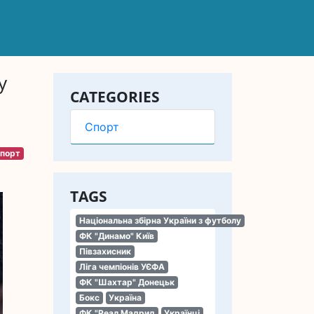
у
CATEGORIES
Спорт
порт
TAGS
Національна збірна України з футболу
ФК "Динамо" Київ
Півзахисник
Ліга чемпіонів УЄФА
ФК "Шахтар" Донецьк
Бокс
Україна
ФК "Реал Мадрид
Українці