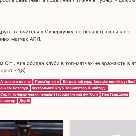
зробив сейв (навіть подвійний!) Тижня в турнірі - цілком
руга та вчителя у Суперкубку, по пенальті, після чого
чних матчах АПЛ.
 Сіті. Але обидва клуби в топ-матчах не вражають в ат
ієнт - 1,8).
Аталанта до н.е.
Прем'єр-ліга
Штрафний удар (асоціативний футбол)
тенхем Хотспур
Футбольний клуб "Манчестер Юнайтед".
Серія післяматчевих пенальті (асоціативний футбол)
Пеп Гвардіола
анчестер
Дербі