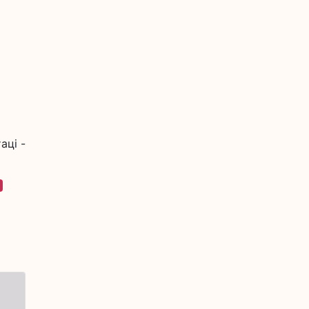
аці -