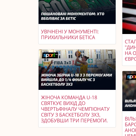
УВІЧНЕНІ У МОНУМЕНТІ:
ПРИХИЛЬНИКИ БЕТІСА
СТАЛ
"ДИ
НА 
ЄВР
ЖІНОЧА КОМАНДА U-18
СВЯТКУЄ ВИХІД ДО
ЧВЕРТЬФІНАЛУ ЧЕМПІОНАТУ
СВІТУ З БАСКЕТБОЛУ 3X3,
ВІЛЬ
ЗДОБУВШИ ТРИ ПЕРЕМОГИ.
БАР
АНО