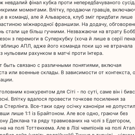
ож невдалий фінал кубка проти непередбачуваного сусід
крими моментами. Влітку, продаючи гравців, включаю
е в команді, але й Альвареса, клуб зміг придбати лише
 частиною міжнародної франшизи. На додачу, обговорен
нь стали ще більш гучними. Незважаючи на втрату Бобб
езон з перемоги в Суперкубку (хоча й лише в серії пена
 таблицю АПЛ, адже його команда поки що не втрачала
 з нульовим рахунком в матчі проти Інтера.
т быть связано с различными понятиями, включая
та или военные склады. В зависимости от контекста, 
ации.
оловним конкурентом для Сіті - по суті, саме він і бив
весні. Влітку вдалося провести точкове посилення за
а Стерлінга. Все-таки одну осічку каноніри не допустил
вши лише 1:1 із Брайтоном. Але все одно, граючи без
ону Деклана та ряду травмованих на чолі з Едегором,
а на полі Тоттенхема. Але в Лізі чемпіонів на полі Ата