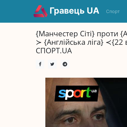
Гравець UA
Спорт
{Манчестер Сіті} проти {
≻ {Англійська ліга} ≺{22
СПОРТ.UA