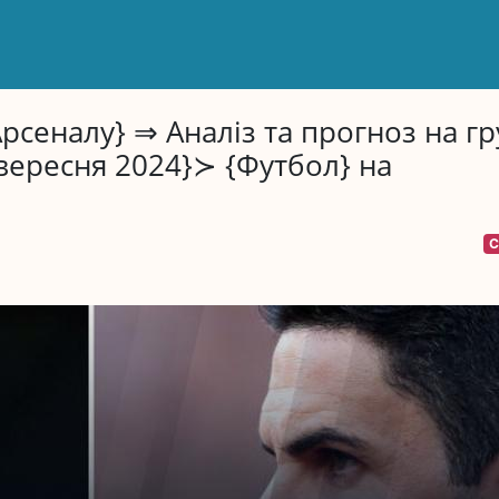
Арсеналу} ⇒ Аналіз та прогноз на гр
 вересня 2024}≻ {Футбол} на
С