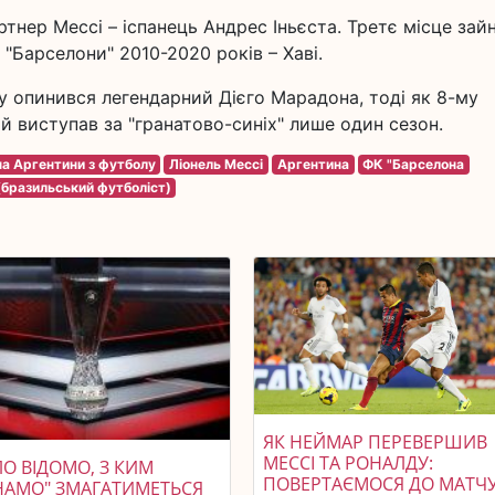
ртнер Мессі – іспанець Андрес Іньєста. Третє місце зай
"Барселони" 2010-2020 років – Хаві.
у опинився легендарний Дієго Марадона, тоді як 8-му
й виступав за "гранатово-синіх" лише один сезон.
на Аргентини з футболу
Ліонель Мессі
Аргентина
ФК "Барселона
(бразильський футболіст)
ЯК НЕЙМАР ПЕРЕВЕРШИВ
МЕССІ ТА РОНАЛДУ:
О ВІДОМО, З КИМ
ПОВЕРТАЄМОСЯ ДО МАТЧ
НАМО" ЗМАГАТИМЕТЬСЯ