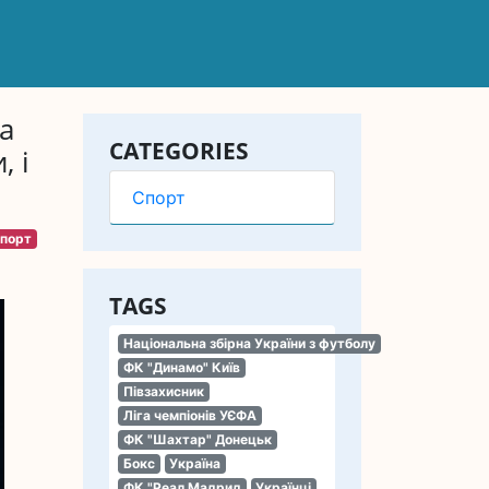
а
CATEGORIES
, і
Спорт
порт
TAGS
Національна збірна України з футболу
ФК "Динамо" Київ
Півзахисник
Ліга чемпіонів УЄФА
ФК "Шахтар" Донецьк
Бокс
Україна
ФК "Реал Мадрид
Українці