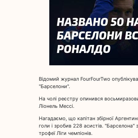
Відомий журнал FourFourTwo опублікував
"Барселони".
На чолі реєстру опинився восьмиразови
Ліонель Мессі.
Нагадаємо, що капітан збірної Аргентини
голи і зробив 228 асистів. "Барселона" 
трофеї Ліги чемпіонів.