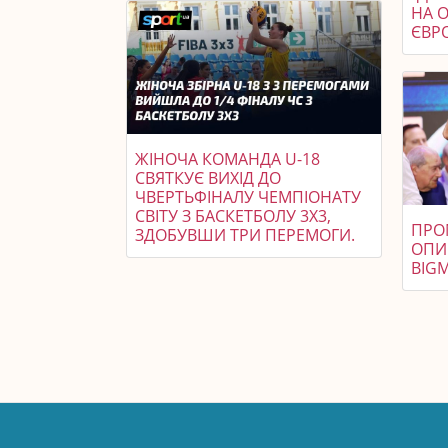
НА 
ЄВР
ЖІНОЧА КОМАНДА U-18
СВЯТКУЄ ВИХІД ДО
ЧВЕРТЬФІНАЛУ ЧЕМПІОНАТУ
СВІТУ З БАСКЕТБОЛУ 3X3,
ПРО
ЗДОБУВШИ ТРИ ПЕРЕМОГИ.
ОПИ
BIGM