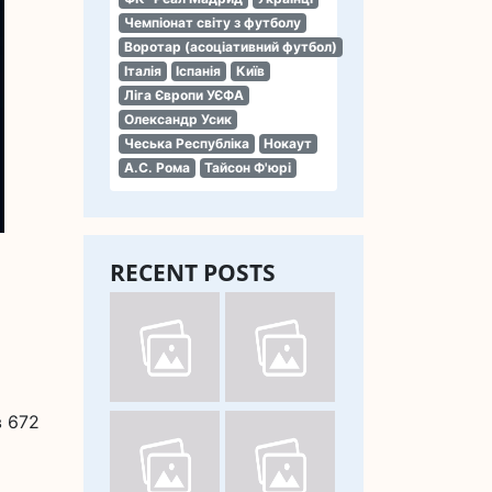
Чемпіонат світу з футболу
Воротар (асоціативний футбол)
Італія
Іспанія
Київ
Ліга Європи УЄФА
Олександр Усик
Чеська Республіка
Нокаут
А.С. Рома
Тайсон Ф'юрі
RECENT POSTS
в 672