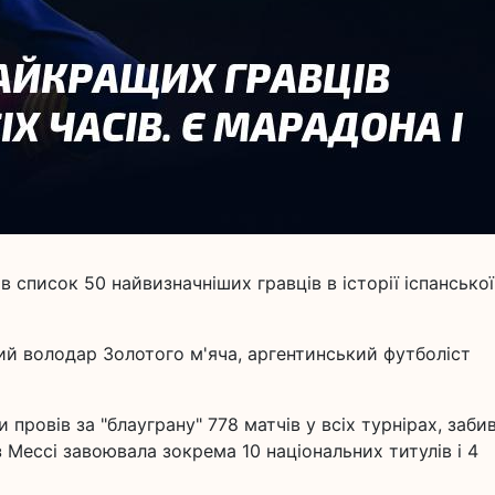
 список 50 найвизначніших гравців в історії іспанської
й володар Золотого м'яча, аргентинський футболіст
 провів за "блауграну" 778 матчів у всіх турнірах, заби
з Мессі завоювала зокрема 10 національних титулів і 4