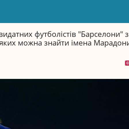
видатних футболістів "Барселони" з
 яких можна знайти імена Марадони
С