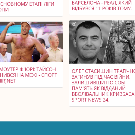
БАРСЕЛОНА - РЕАЛ, ЯКИЙ
ОСНОВНОМУ ЕТАПІ ЛІГИ
ВІДБУВСЯ 11 РОКІВ ТОМУ.
ОПИ
МОУТЕР Ф'ЮРІ: ТАЙСОН
ОЛЕГ СТАСИШИН ТРАГІЧН
НИВСЯ НА МЕЖІ - СПОРТ
ЗАГИНУВ ПІД ЧАС ВІЙНИ,
IR)NET
ЗАЛИШИВШИ ПО СОБІ
ПАМ'ЯТЬ ЯК ВІДДАНИЙ
ВБОЛІВАЛЬНИК КРИВБАСА 
SPORT NEWS 24.