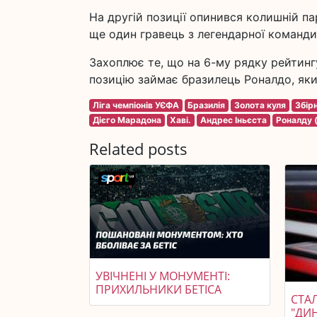
На другій позиції опинився колишній па
ще один гравець з легендарної команди 
Захоплює те, що на 6-му рядку рейтинг
позицію займає бразилець Роналдо, яки
Ліга чемпіонів УЄФА
Бразилія
Золота куля
Збір
Дієго Марадона
Хаві.
Андрес Іньєста
Роналду 
Related posts
УВІЧНЕНІ У МОНУМЕНТІ:
ПРИХИЛЬНИКИ БЕТІСА
СТАЛ
"ДИ