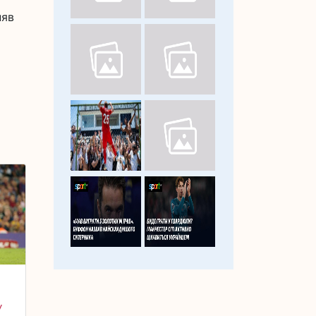
няв
У