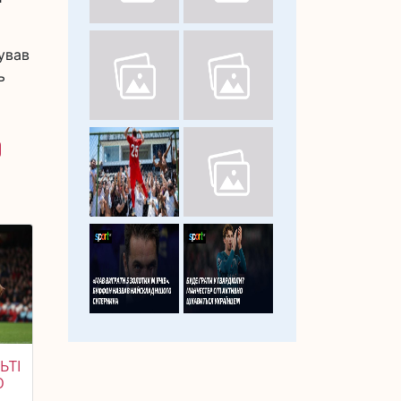
ував
ь
ЬТІ
Ю