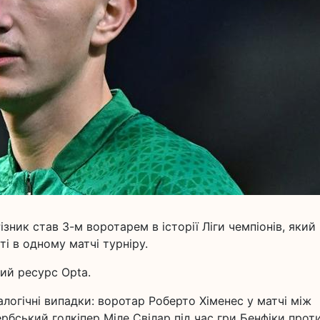
ник став 3-м воротарем в історії Ліги чемпіонів, який
ті в одному матчі турніру.
ий ресурс Opta.
алогічні випадки: воротар Роберто Хіменес у матчі між
рбський голкіпер Міле Свілар під час гри Бенфіки прот