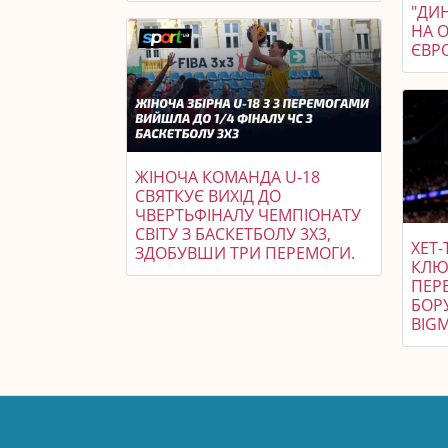
"ДИ
НА 
ЄВР
ЖІНОЧА КОМАНДА U-18
СВЯТКУЄ ВИХІД ДО
ЧВЕРТЬФІНАЛУ ЧЕМПІОНАТУ
СВІТУ З БАСКЕТБОЛУ 3X3,
ХЕТ-
ЗДОБУВШИ ТРИ ПЕРЕМОГИ.
КЛЮ
ПЕР
БОРУ
BIGM