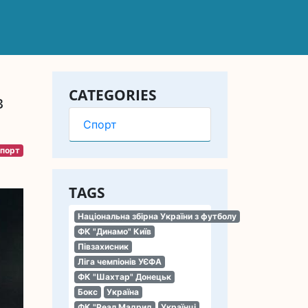
CATEGORIES
в
Спорт
порт
TAGS
Національна збірна України з футболу
ФК "Динамо" Київ
Півзахисник
Ліга чемпіонів УЄФА
ФК "Шахтар" Донецьк
Бокс
Україна
ФК "Реал Мадрид
Українці