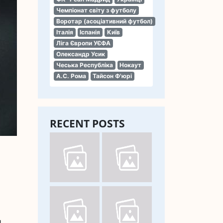
Чемпіонат світу з футболу
Воротар (асоціативний футбол)
Італія
Іспанія
Київ
Ліга Європи УЄФА
Олександр Усик
Чеська Республіка
Нокаут
А.С. Рома
Тайсон Ф'юрі
RECENT POSTS
и