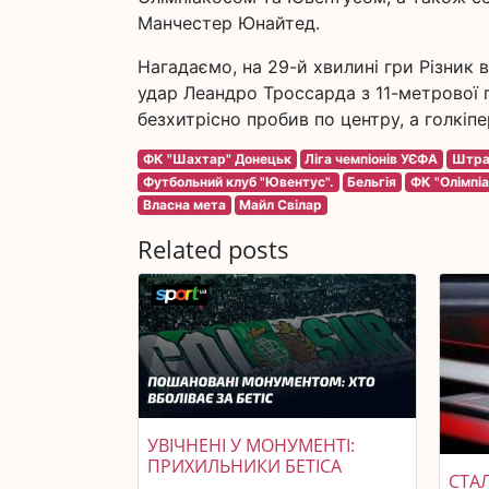
Манчестер Юнайтед.
Нагадаємо, на 29-й хвилині гри Різник 
удар Леандро Троссарда з 11-метрової п
безхитрісно пробив по центру, а голкіпер
ФК "Шахтар" Донецьк
Ліга чемпіонів УЄФА
Штра
Футбольний клуб "Ювентус".
Бельгія
ФК "Олімпіа
Власна мета
Майл Свілар
Related posts
УВІЧНЕНІ У МОНУМЕНТІ:
ПРИХИЛЬНИКИ БЕТІСА
СТАЛ