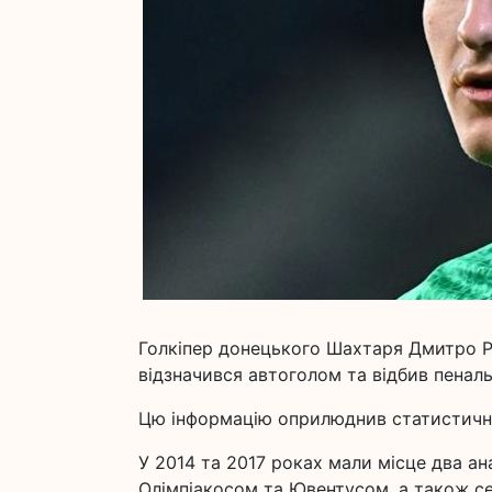
Голкіпер донецького Шахтаря Дмитро Різ
відзначився автоголом та відбив пеналь
Цю інформацію оприлюднив статистичн
У 2014 та 2017 роках мали місце два ан
Олімпіакосом та Ювентусом, а також се