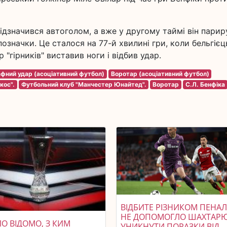
відзначився автоголом, а вже у другому таймі він парир
означки. Це сталося на 77-й хвилині гри, коли бельгієц
 "гірників" виставив ноги і відбив удар.
фний удар (асоціативний футбол)
Воротар (асоціативний футбол)
кос".
Футбольний клуб "Манчестер Юнайтед".
Воротар
С.Л. Бенфіка
ВІДБИТЕ РІЗНИКОМ ПЕНАЛ
НЕ ДОПОМОГЛО ШАХТАР
О ВІДОМО, З КИМ
УНИКНУТИ ПОРАЗКИ ВІД