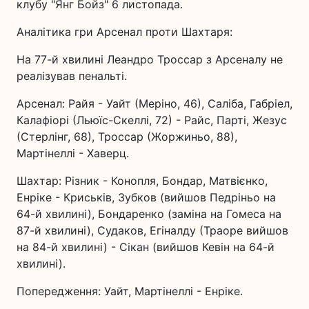
клубу "Янг Бойз" 6 листопада.
Аналітика гри Арсенал проти Шахтаря:
На 77-й хвилині Леандро Троссар з Арсеналу не
реалізував пенальті.
Арсенал: Райя - Уайт (Меріно, 46), Саліба, Габріел,
Калафіорі (Льюїс-Скеллі, 72) - Райс, Парті, Жезус
(Стерлінг, 68), Троссар (Жоржиньо, 88),
Мартінеллі - Хаверц.
Шахтар: Різник - Конопля, Бондар, Матвієнко,
Енріке - Криськів, Зубков (вийшов Педріньо на
64-й хвилині), Бондаренко (заміна на Гомеса на
87-й хвилині), Судаков, Егіналду (Траоре вийшов
на 84-й хвилині) - Сікан (вийшов Кевін на 64-й
хвилині).
Попередження: Уайт, Мартінеллі - Енріке.