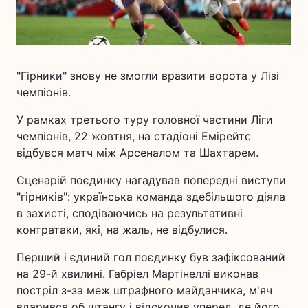
"Гірники" знову не змогли вразити ворота у Лізі
чемпіонів.
У рамках третього туру головної частини Ліги
чемпіонів, 22 жовтня, на стадіоні Емірейтс
відбувся матч між Арсеналом та Шахтарем.
Сценарій поєдинку нагадував попередні виступи
"гірників": українська команда здебільшого діяла
в захисті, сподіваючись на результативні
контратаки, які, на жаль, не відбулися.
Перший і єдиний гол поєдинку був зафіксований
на 29-й хвилині. Габріел Мартінеллі виконав
постріл з-за меж штрафного майданчика, м'яч
вдарився об штангу і відскочив уперед, де його