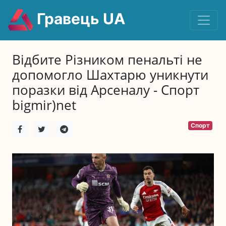
Гравець UA
Відбите Різником пенальті не
допомогло Шахтарю уникнути
поразки від Арсеналу - Спорт
bigmir)net
Спорт