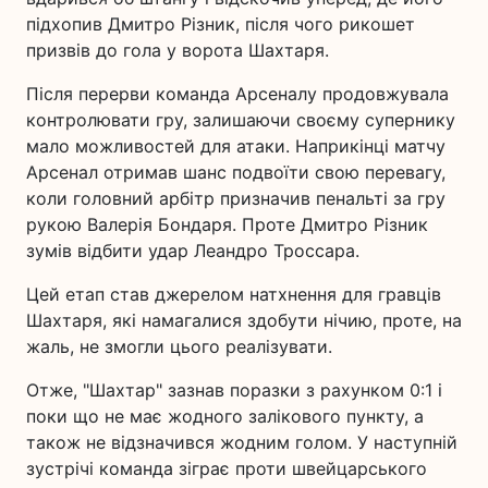
підхопив Дмитро Різник, після чого рикошет
призвів до гола у ворота Шахтаря.
Після перерви команда Арсеналу продовжувала
контролювати гру, залишаючи своєму супернику
мало можливостей для атаки. Наприкінці матчу
Арсенал отримав шанс подвоїти свою перевагу,
коли головний арбітр призначив пенальті за гру
рукою Валерія Бондаря. Проте Дмитро Різник
зумів відбити удар Леандро Троссара.
Цей етап став джерелом натхнення для гравців
Шахтаря, які намагалися здобути нічию, проте, на
жаль, не змогли цього реалізувати.
Отже, "Шахтар" зазнав поразки з рахунком 0:1 і
поки що не має жодного залікового пункту, а
також не відзначився жодним голом. У наступній
зустрічі команда зіграє проти швейцарського