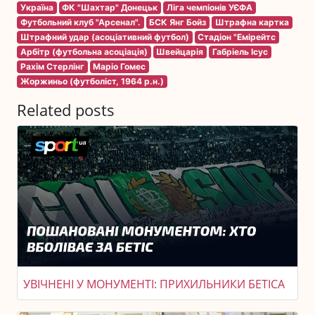
Україна
ФК "Шахтар" Донецьк
Ліга чемпіонів УЄФА
Футбольний клуб "Арсенал".
БСК Янг Бойз
Штрафна картка
Штрафний удар (асоціативний футбол)
Стадіон "Емірейтс
Арбітр (футбольна асоціація)
Швейцарія
Габріель Ісус
Рахім Стерлінг
Маріо Гомес
Жоржиньо (футболіст, 1964 р.н.)
Related posts
УВІЧНЕНІ У МОНУМЕНТІ: ПРИХИЛЬНИКИ БЕТІСА