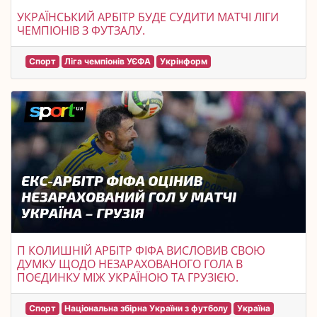
УКРАЇНСЬКИЙ АРБІТР БУДЕ СУДИТИ МАТЧІ ЛІГИ
ЧЕМПІОНІВ З ФУТЗАЛУ.
Спорт
Ліга чемпіонів УЄФА
Укрінформ
П КОЛИШНІЙ АРБІТР ФІФА ВИСЛОВИВ СВОЮ
ДУМКУ ЩОДО НЕЗАРАХОВАНОГО ГОЛА В
ПОЄДИНКУ МІЖ УКРАЇНОЮ ТА ГРУЗІЄЮ.
Спорт
Національна збірна України з футболу
Україна