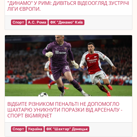
"ДИНАМО" У РИМІ: ДИВІТЬСЯ ВІДЕООГЛЯД ЗУСТРІЧІ
ЛІГИ ЄВРОПИ.
Спорт
А.С. Рома
ФК "Динамо" Київ
ВІДБИТЕ РІЗНИКОМ ПЕНАЛЬТІ НЕ ДОПОМОГЛО
ШАХТАРЮ УНИКНУТИ ПОРАЗКИ ВІД АРСЕНАЛУ -
СПОРТ BIGMIR)NET
Спорт
Україна
ФК "Шахтар" Донецьк