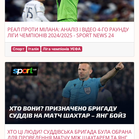
РЕАЛ ПРОТИ МІЛАНА: АНАЛІЗ І ВІДЕО 4-ГО РАУНДУ
ЛІГИ ЧЕМПІОНІВ 2024/2025 - SPORT NEWS 24
Спорт
Італія
Ліга чемпіонів УЄФА
ХТО ЦІ ЛЮДИ? СУДДІВСЬКА БРИГАДА БУЛА ОБРАНА
ДЛЯ ПРОВЕДЕННЯ МАТЧУ МІЖ ШАХТАРЕМ ТА ЯНГ