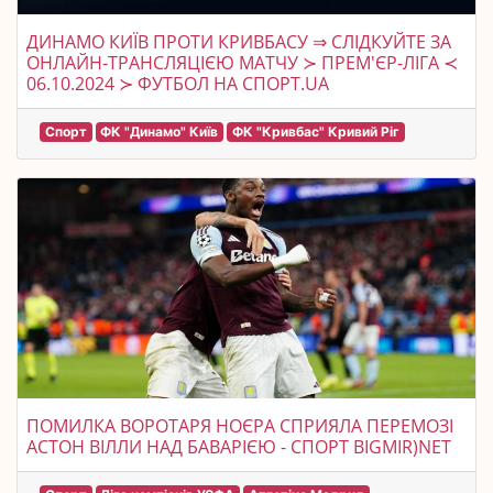
ДИНАМО КИЇВ ПРОТИ КРИВБАСУ ⇒ СЛІДКУЙТЕ ЗА
ОНЛАЙН-ТРАНСЛЯЦІЄЮ МАТЧУ ≻ ПРЕМ'ЄР-ЛІГА ≺
06.10.2024 ≻ ФУТБОЛ НА СПОРТ.UA
Спорт
ФК "Динамо" Київ
ФК "Кривбас" Кривий Ріг
ПОМИЛКА ВОРОТАРЯ НОЄРА СПРИЯЛА ПЕРЕМОЗІ
АСТОН ВІЛЛИ НАД БАВАРІЄЮ - СПОРТ BIGMIR)NET