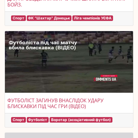
БОЙЗ.
Спорт
ФК "Шахтар" Донецьк
Ліга чемпіонів УЄФА
ФУТБОЛІСТ ЗАГИНУВ ВНАСЛІДОК УДАРУ
БЛИСКАВКИ ПІД ЧАС ГРИ (ВІДЕО)
Спорт
Футболіст
Воротар (асоціативний футбол)