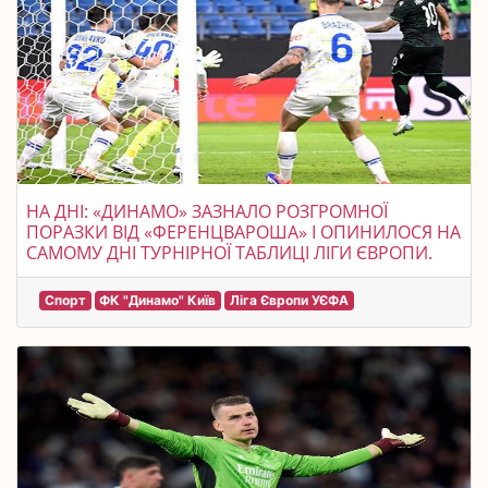
НА ДНІ: «ДИНАМО» ЗАЗНАЛО РОЗГРОМНОЇ
ПОРАЗКИ ВІД «ФЕРЕНЦВАРОША» І ОПИНИЛОСЯ НА
САМОМУ ДНІ ТУРНІРНОЇ ТАБЛИЦІ ЛІГИ ЄВРОПИ.
Спорт
ФК "Динамо" Київ
Ліга Європи УЄФА