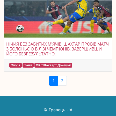
НІЧИЯ БЕЗ ЗАБИТИХ М'ЯЧІВ. ШАХТАР ПРОВІВ МАТЧ
З БОЛОНЬЄЮ В ЛІЗІ ЧЕМПІОНІВ, ЗАВЕРШИВШИ
ЙОГО БЕЗРЕЗУЛЬТАТНО.
Спорт
Італія
ФК "Шахтар" Донецьк
1
2
© Гравець UA