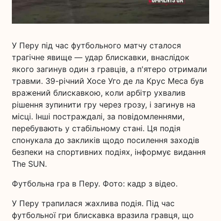
У Перу під час футбольного матчу сталося
трагічне явище — удар блискавки, внаслідок
якого загинув один з гравців, а п'ятеро отримали
травми. 39-річний Хосе Уго де ла Крус Меса був
вражений блискавкою, коли арбітр ухвалив
рішення зупинити гру через грозу, і загинув на
місці. Інші постраждалі, за повідомленнями,
перебувають у стабільному стані. Ця подія
спонукала до закликів щодо посилення заходів
безпеки на спортивних подіях, інформує видання
The SUN.
Футбольна гра в Перу. Фото: кадр з відео.
У Перу трапилася жахлива подія. Під час
футбольної гри блискавка вразила гравця, що