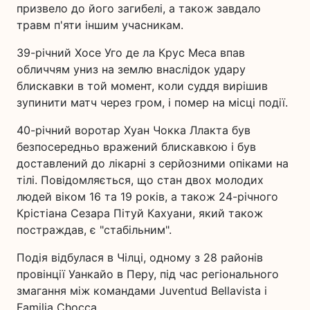
призвело до його загибелі, а також завдало
травм п'яти іншим учасникам.
39-річний Хосе Уго де ла Крус Меса впав
обличчям униз на землю внаслідок удару
блискавки в той момент, коли суддя вирішив
зупинити матч через гром, і помер на місці події.
40-річний воротар Хуан Чокка Ллакта був
безпосередньо вражений блискавкою і був
доставлений до лікарні з серйозними опіками на
тілі. Повідомляється, що стан двох молодих
людей віком 16 та 19 років, а також 24-річного
Крістіана Сезара Пітуй Кахуани, який також
постраждав, є "стабільним".
Подія відбулася в Чілці, одному з 28 районів
провінції Уанкайо в Перу, під час регіонального
змагання між командами Juventud Bellavista і
Familia Chocca.