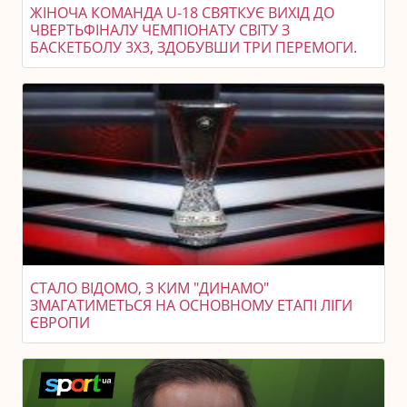
ЖІНОЧА КОМАНДА U-18 СВЯТКУЄ ВИХІД ДО
ЧВЕРТЬФІНАЛУ ЧЕМПІОНАТУ СВІТУ З
БАСКЕТБОЛУ 3X3, ЗДОБУВШИ ТРИ ПЕРЕМОГИ.
СТАЛО ВІДОМО, З КИМ "ДИНАМО"
ЗМАГАТИМЕТЬСЯ НА ОСНОВНОМУ ЕТАПІ ЛІГИ
ЄВРОПИ