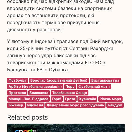
особливо під час відкритих заходів. Нам слід
впровадити системи безпеки на спортивних
аренах та встановити протоколи, які
передбачають термінове призупинення
діяльності у разі грози."
У лютому в Індонезії трапився подібний випадок,
коли 35-річний футболіст Септайн Рахарджа
загинув через удар блискавки під час
товариської гри між командами FLO FC з
Бандунга та FBI з Субанга.
Футболіст
Воротар (асоціативний футбол)
Виставкова гра
Арбітр (футбольна асоціація)
Перу
Футбольний матч
Протокол
Блискавка
Телебачення Сонця
Молодь Лас-П'єдраса
Гори!
Гроза
Хуанкайо
Рівень моря
Інженер
Індонезія
Федеральне бюро розслідувань
Бандунг
Related posts