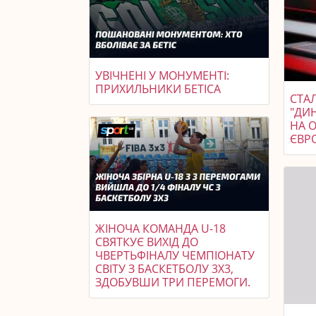
УВІЧНЕНІ У МОНУМЕНТІ:
ПРИХИЛЬНИКИ БЕТІСА
СТАЛ
"ДИ
НА 
ЄВР
ЖІНОЧА КОМАНДА U-18
СВЯТКУЄ ВИХІД ДО
ЧВЕРТЬФІНАЛУ ЧЕМПІОНАТУ
СВІТУ З БАСКЕТБОЛУ 3X3,
ЗДОБУВШИ ТРИ ПЕРЕМОГИ.