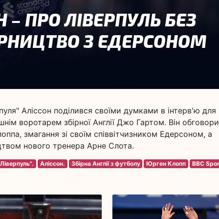
пуля" Аліссон поділився своїми думками в інтерв'ю для
нім воротарем збірної Англії Джо Гартом. Він обговор
лоппа, змагання зі своїм співвітчизником Едерсоном, а
цтвом нового тренера Арне Слота.
Ліверпуль".
Аліссон.
Збірна Англії з футболу
Юрген Клопп
BBC Spor