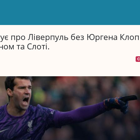
вує про Ліверпуль без Юргена Клоп
ном та Слоті.
С