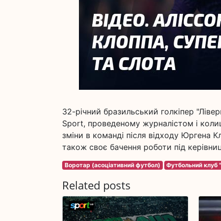
32-річний бразильський голкіпер "Лівер
Sport, проведеному журналістом і колиш
зміни в команді після відходу Юргена К
також своє бачення роботи під керівни
Воротар (асоціативний футбол)
Футбольний клуб "
Related posts