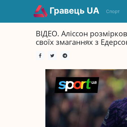
Гравець UA
Спорт
ВІДЕО. Аліссон розмірко
своїх змаганнях з Едерсо