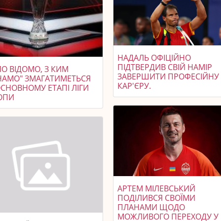
НАДАЛЬ ОФІЦІЙНО
ПІДТВЕРДИВ СВІЙ НАМІР
О ВІДОМО, З КИМ
ЗАВЕРШИТИ ПРОФЕСІЙНУ
НАМО" ЗМАГАТИМЕТЬСЯ
КАР'ЄРУ.
ОСНОВНОМУ ЕТАПІ ЛІГИ
ОПИ
АРТЕМ МІЛЕВСЬКИЙ
ПОДІЛИВСЯ СВОЇМИ
ПЛАНАМИ ЩОДО
МОЖЛИВОГО ПЕРЕХОДУ У