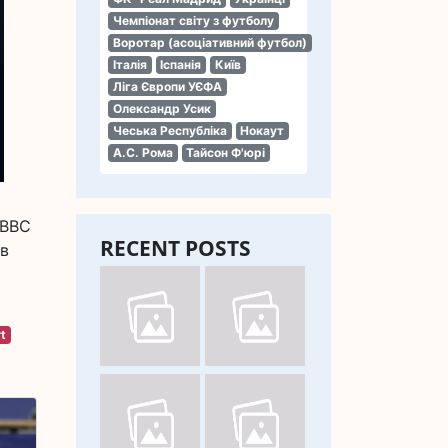
Чемпіонат світу з футболу
Воротар (асоціативний футбол)
Італія
Іспанія
Київ
Ліга Європи УЄФА
Олександр Усик
Чеська Республіка
Нокаут
А.С. Рома
Тайсон Ф'юрі
 BBC
RECENT POSTS
ив
t