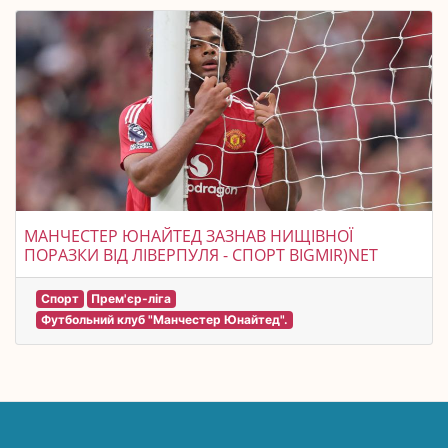
МАНЧЕСТЕР ЮНАЙТЕД ЗАЗНАВ НИЩІВНОЇ
ПОРАЗКИ ВІД ЛІВЕРПУЛЯ - СПОРТ BIGMIR)NET
Спорт
Прем'єр-ліга
Футбольний клуб "Манчестер Юнайтед".