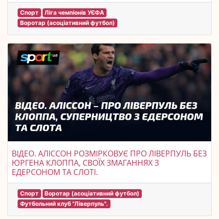
Спорт
Ліга чемпіонів УЄФА
Воротар (асоціативний футбол)
ВІДЕО. АЛІССОН РОЗМІРКОВУЄ ПРО ЛІВЕРПУЛЬ БЕЗ
ЮРГЕНА КЛОППА, СВОЇХ ЗМАГАННЯХ З
ЕДЕРСОНОМ ТА СЛОТІ.
Спорт
Воротар (асоціативний футбол)
Футбольний клуб "Ліверпуль".