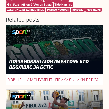
Футбольний клуб "Астон Вілла
Тібо Куртуа
Джанлуїджі Доннарумма
France Football
Більбао
Лев Яшин
Related posts
УВІЧНЕНІ У МОНУМЕНТІ: ПРИХИЛЬНИКИ БЕТІСА