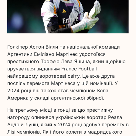
Голкіпер Астон Вілли та національної команди
Аргентини Еміліано Мартінес удостоївся
престижного Трофею Лева Яшина, який щорічно
вручається виданням France Football
найкращому воротареві світу. Це вже друга
поспіль перемога Мартінеса у цій номінації. У
2024 році він також став чемпіоном Копа
Америка у складі аргентинської збірної.
На третьому місці в гонці за цю престижну
нагороду опинився український воротар Реала
Андрій Лунін, який у 2024 році здобув перемогу в
Лізі чемпіонів. Як і його колеги з мадридського