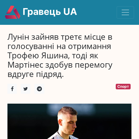
Гравець UA
Лунін зайняв третє місце в
голосуванні на отримання
Трофею Яшина, тоді як
Мартінес здобув перемогу
вдруге підряд.
Спорт