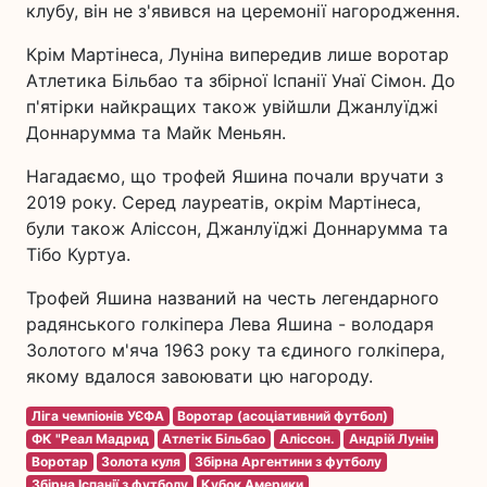
клубу, він не з'явився на церемонії нагородження.
Крім Мартінеса, Луніна випередив лише воротар
Атлетика Більбао та збірної Іспанії Унаї Сімон. До
п'ятірки найкращих також увійшли Джанлуїджі
Доннарумма та Майк Меньян.
Нагадаємо, що трофей Яшина почали вручати з
2019 року. Серед лауреатів, окрім Мартінеса,
були також Аліссон, Джанлуїджі Доннарумма та
Тібо Куртуа.
Трофей Яшина названий на честь легендарного
радянського голкіпера Лева Яшина - володаря
Золотого м'яча 1963 року та єдиного голкіпера,
якому вдалося завоювати цю нагороду.
Ліга чемпіонів УЄФА
Воротар (асоціативний футбол)
ФК "Реал Мадрид
Атлетік Більбао
Аліссон.
Андрій Лунін
Воротар
Золота куля
Збірна Аргентини з футболу
Збірна Іспанії з футболу
Кубок Америки