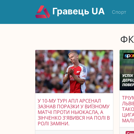
Гравець UA
Спорт
ФК
ТРІУ
У 10-МУ ТУРІ АПЛ АРСЕНАЛ
ЛЬВІ
ЗАЗНАВ ПОРАЗКИ У ВИЇЗНОМУ
ТАК
МАТЧІ ПРОТИ НЬЮКАСЛА, А
ЦИГА
ЗІНЧЕНКО З'ЯВИВСЯ НА ПОЛІ В
МАЛІ
РОЛІ ЗАМІНИ.
Спо