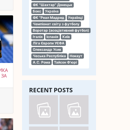
ФК "Шахтар" Донецьк
Бокс
Україна
ФК "Реал Мадрид
Українці
Чемпіонат світу з футболу
Воротар (асоціативний футбол)
Італія
Іспанія
Київ
Ліга Європи УЄФА
Олександр Усик
Чеська Республіка
Нокаут
А.С. Рома
Тайсон Ф'юрі
ИКА
 ЗА
RECENT POSTS