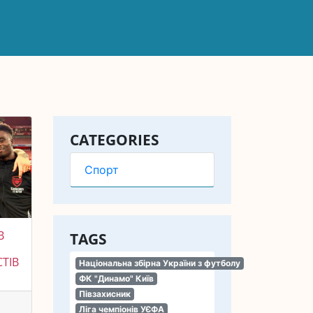
CATEGORIES
Спорт
В
TAGS
ТІВ
Національна збірна України з футболу
ФК "Динамо" Київ
Півзахисник
Ліга чемпіонів УЄФА