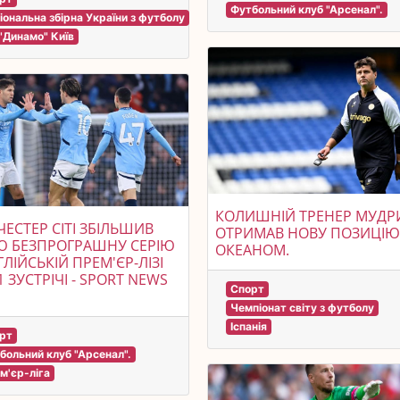
Футбольний клуб "Арсенал".
іональна збірна України з футболу
"Динамо" Київ
КОЛИШНІЙ ТРЕНЕР МУДР
ЕСТЕР СІТІ ЗБІЛЬШИВ
ОТРИМАВ НОВУ ПОЗИЦІЮ
Ю БЕЗПРОГРАШНУ СЕРІЮ
ОКЕАНОМ.
ГЛІЙСЬКІЙ ПРЕМ'ЄР-ЛІЗІ
1 ЗУСТРІЧІ - SPORT NEWS
Спорт
Чемпіонат світу з футболу
Іспанія
рт
больний клуб "Арсенал".
м'єр-ліга