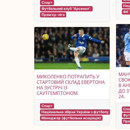
Спорт
Нац
Футбольний клуб "Арсенал".
ФК 
Прем'єр-ліга
МАНЧ
МИКОЛЕНКО ПОТРАПИТЬ У
СВО
СТАРТОВИЙ СКЛАД ЕВЕРТОНА
В АН
НА ЗУСТРІЧ ІЗ
ДО 3
САУТГЕМПТОНОМ.
24.
Спорт
Спо
Національна збірна України з футболу
Фут
Менеджер (футбольна асоціація)
Пре