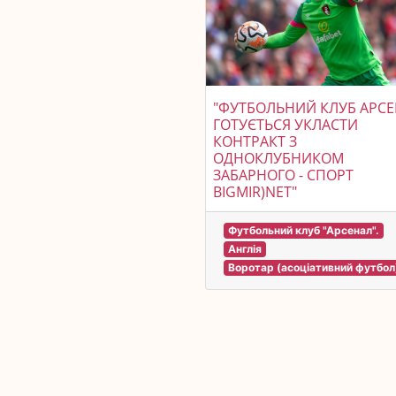
"ФУТБОЛЬНИЙ КЛУБ АРС
ГОТУЄТЬСЯ УКЛАСТИ
КОНТРАКТ З
ОДНОКЛУБНИКОМ
ЗАБАРНОГО - СПОРТ
BIGMIR)NET"
Футбольний клуб "Арсенал".
Англія
Воротар (асоціативний футбол