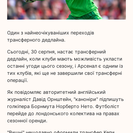
Один з найнеочікуваніших переходів
трансферного дедлайна.
Сьогодні, 30 серпня, настає трансферний
дедлайн, коли клуби мають можливість укласти
останні угоди цього сезону, і Арсенал є одним із
тих клубів, які ще не завершили свої трансферні
операції.
Як повідомляє авторитетний англійський
журналіст Давід Орнштейн, "каноніри" підпишуть
голкіпера Борнмута Норберто Нето. Футболіст
перейде до лондонського колектива на правах
сезонної оренди.
"Вишні" нещодавно оформили трансфер Кепи