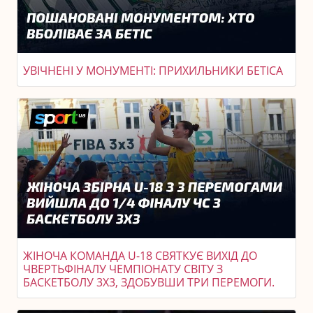
УВІЧНЕНІ У МОНУМЕНТІ: ПРИХИЛЬНИКИ БЕТІСА
ЖІНОЧА КОМАНДА U-18 СВЯТКУЄ ВИХІД ДО
ЧВЕРТЬФІНАЛУ ЧЕМПІОНАТУ СВІТУ З
БАСКЕТБОЛУ 3X3, ЗДОБУВШИ ТРИ ПЕРЕМОГИ.