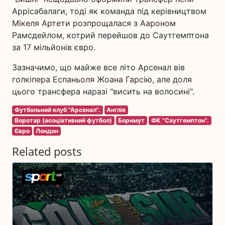
Аррісабалаги, тоді як команда під керівництвом
Мікеля Артети розпрощалася з Аароном
Рамсдейлом, котрий перейшов до Саутгемптона
за 17 мільйонів євро.
Зазначимо, що майже все літо Арсенал вів
голкіпера Еспаньоля Жоана Гарсію, але доля
цього трансфера наразі "висить на волосині".
Футбольний клуб "Арсенал".
Англія
Воротар (асоціативний футбол)
Борнмут
ФК "Саутгемптон".
Євро
Лондон
Related posts